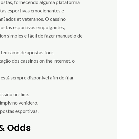
apostas, fornecendo alguma plataforma
ostas esportivas emocionantes e
n?ados et veteranos. O cassino
postas esportivas empolgantes,
on simples e fácil de fazer manuseio de
 teu ramo de apostas.four.
ão dos cassinos on the internet, o
stá sempre disponível afin de fijar
ssino on-line.
imply no venidero.
postas esportivas.
 & Odds