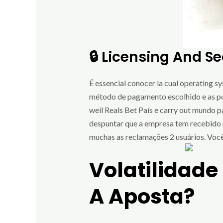
🔒 Licensing And Se
É essencial conocer la cual operating 
método de pagamento escolhido e as polí
weil Reals Bet País e carry out mundo
despuntar que a empresa tem recebido
muchas as reclamações 2 usuários. Você
Volatilidade
A Aposta?