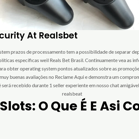
curity At Realsbet
system prazos de processamento tem a possibilidade de separar de
ticas específicas weil Reals Bet Brasil. Continuamente vea as inf
 para obter operating system pontos atualizados sobre as promoç
 muy buenas avaliações no Reclame Aqui e demonstra um compromi
 será recebido durante 1 seller experiente em nosso chat amigável
 Slots: O Que É E Asi