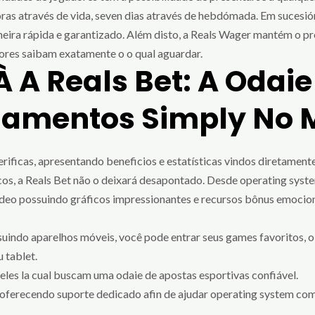
ras através de vida, seven dias através de hebdómada. Em sucesión
neira rápida e garantizado. Além disto, a Reals Wager mantém o p
ores saibam exatamente o o qual aguardar.
 A Reals Bet: A Odai
gamentos Simply No 
erificas, apresentando beneficios e estatísticas vindos diretamente
icos, a Reals Bet não o deixará desapontado. Desde operating syste
deo possuindo gráficos impressionantes e recursos bônus emocion
ndo aparelhos móveis, você pode entrar seus games favoritos, ole
 tablet.
eles la cual buscam uma odaie de apostas esportivas confiável.
, oferecendo suporte dedicado afin de ajudar operating system c