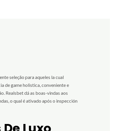
nte seleção para aqueles la cual
a de game holistica, conveniente e
o. Realsbet dá as boas-vindas aos
das, o qual é ativado após o inspección
s De Luxo