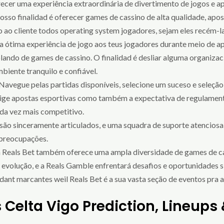
erecer uma experiência extraordinária de divertimento de jogos e 
. Nosso finalidad é oferecer games de cassino de alta qualidade, ap
 ao cliente
todos operating system jogadores, sejam eles recém-la
a ótima experiência de jogo aos teus jogadores durante meio de a
ando de games de cassino. O finalidad é desliar alguma organizaci
biente tranquilo e confiável.
avegue pelas partidas disponíveis, selecione um suceso e seleção
ge apostas esportivas como também a expectativa de regulamentaç
ada vez mais competitivo.
ão sinceramente articulados, e uma squadra de suporte atenciosa e
 preocupações.
a Reals Bet também oferece uma ampla diversidade de games de ca
 evolução, e a Reals Gamble enfrentará desafios e oportunidades s
ant marcantes weil Reals Bet é a sua vasta seção de eventos pra a
Celta Vigo Prediction, Lineups