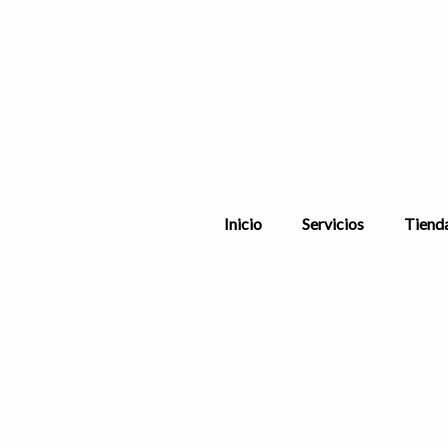
Ir
Post
al
navigation
contenido
Inicio
Servicios
Tiend