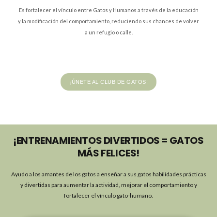
Es fortalecer el vínculo entre Gatos y Humanos a través de la educación
y la modificación del comportamiento, reduciendo sus chances de volver
a un refugio o calle.
¡ÚNETE AL CLUB DE GATOS!
¡ENTRENAMIENTOS DIVERTIDOS = GATOS
MÁS FELICES!
Ayudo a los amantes de los gatos a enseñar a sus gatos habilidades prácticas
y divertidas para aumentar la actividad, mejorar el comportamiento y
fortalecer el vínculo gato-humano.