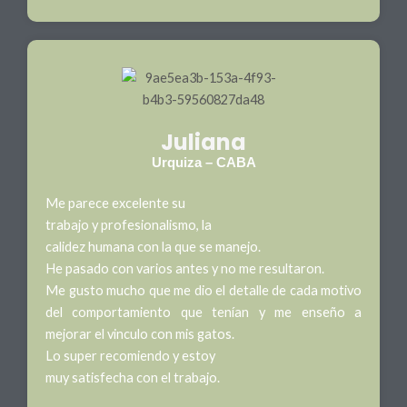
Juliana
Urquiza – CABA
Me parece excelente su
trabajo y profesionalismo, la
calidez humana con la que se manejo.
He pasado con varios antes y no me resultaron.
Me gusto mucho que me dio el detalle de cada motivo
del comportamiento que tenían y me enseño a
mejorar el vinculo con mis gatos.
Lo super recomiendo y estoy
muy satisfecha con el trabajo.