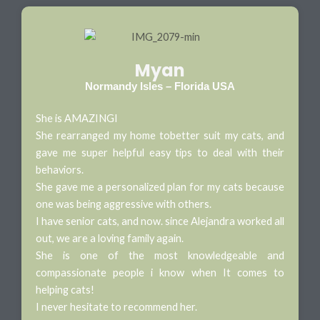
Myan
Normandy Isles – Florida USA
She is AMAZINGI
She rearranged my home tobetter suit my cats, and
gave me super helpful easy tips to deal with their
behaviors.
She gave me a personalized plan for my cats because
one was being aggressive with others.
I have senior cats, and now. since Alejandra worked all
out, we are a loving family again.
She is one of the most knowledgeable and
compassionate people i know when It comes to
helping cats!
I never hesitate to recommend her.