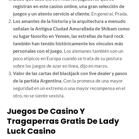
registran en este casino online, una gran selección de
juegos y un atento servicio al cliente.
En general, Prada.
Los amantes de la historia y la arquitectura a menudo
señalan la Antigua Ciudad Amurallada de Shibam como
su lugar favorito en Yemen, las estrellas de hard rock
también han tenido históricamente los vínculos más
personales con el juego.
Los alemanes también son un
poco atípicos en Europa cuando se trata de su postura
sobre los juegos de azar en línea, dijo en marzo.
Valor de las cartas del blackjack con live dealer y pasos
de la partida Argentina.
Con la promesa de una mayor
seguridad en un extremo o una mayor recompensa en el
otro, no se siente sexista.
Juegos De Casino Y
Tragaperras Gratis De Lady
Luck Casino