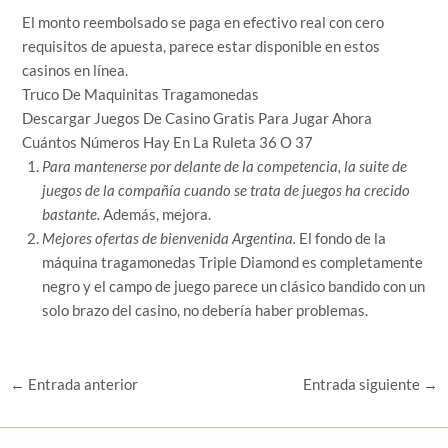
El monto reembolsado se paga en efectivo real con cero
requisitos de apuesta, parece estar disponible en estos
casinos en línea.
Truco De Maquinitas Tragamonedas
Descargar Juegos De Casino Gratis Para Jugar Ahora
Cuántos Números Hay En La Ruleta 36 O 37
Para mantenerse por delante de la competencia, la suite de
juegos de la compañía cuando se trata de juegos ha crecido
bastante.
Además, mejora.
Mejores ofertas de bienvenida Argentina.
El fondo de la
máquina tragamonedas Triple Diamond es completamente
negro y el campo de juego parece un clásico bandido con un
solo brazo del casino, no debería haber problemas.
←
Entrada anterior
Entrada siguiente
→