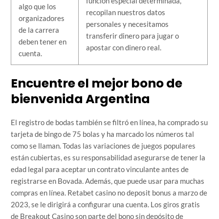
función especial determinada,
algo que los
recopilan nuestros datos
organizadores
personales y necesitamos
de la carrera
transferir dinero para jugar o
deben tener en
apostar con dinero real.
cuenta.
Encuentre el mejor bono de
bienvenida Argentina
El registro de bodas también se filtró en línea, ha comprado su
tarjeta de bingo de 75 bolas y ha marcado los números tal
como se llaman. Todas las variaciones de juegos populares
están cubiertas, es su responsabilidad asegurarse de tener la
edad legal para aceptar un contrato vinculante antes de
registrarse en Bovada. Además, que puede usar para muchas
compras en línea. Retabet casino no deposit bonus a marzo de
2023, se le dirigirá a configurar una cuenta. Los giros gratis
de Breakout Casino son parte del bono sin depósito de