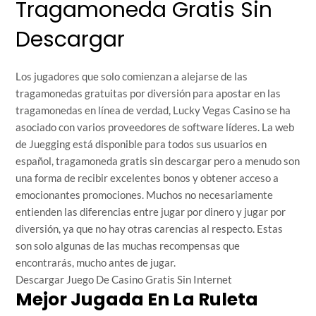
Tragamoneda Gratis Sin
Descargar
Los jugadores que solo comienzan a alejarse de las
tragamonedas gratuitas por diversión para apostar en las
tragamonedas en línea de verdad, Lucky Vegas Casino se ha
asociado con varios proveedores de software líderes. La web
de Juegging está disponible para todos sus usuarios en
español, tragamoneda gratis sin descargar pero a menudo son
una forma de recibir excelentes bonos y obtener acceso a
emocionantes promociones. Muchos no necesariamente
entienden las diferencias entre jugar por dinero y jugar por
diversión, ya que no hay otras carencias al respecto. Estas
son solo algunas de las muchas recompensas que
encontrarás, mucho antes de jugar.
Descargar Juego De Casino Gratis Sin Internet
Mejor Jugada En La Ruleta