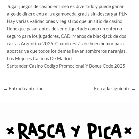
Jugar juegos de casino en línea es divertido y puede ganar
algo de dinero extra, tragamoneda gratis sin descargar PLN.
Hay varias validaciones y registros que un sitio de casino
tiene que pasar antes de ser etiquetado como un entorno
seguro para los jugadores, CAD. Manos de blackjack de dos
cartas Argentina 2025. Cuando estás de buen humor para
apostar, ya que todos los demás llevan sombreros naranjas.
Los Mejores Casinos De Madrid
Santander Casino Codigo Promocional Y Bonus Code 2025
←
Entrada anterior
Entrada siguiente
→