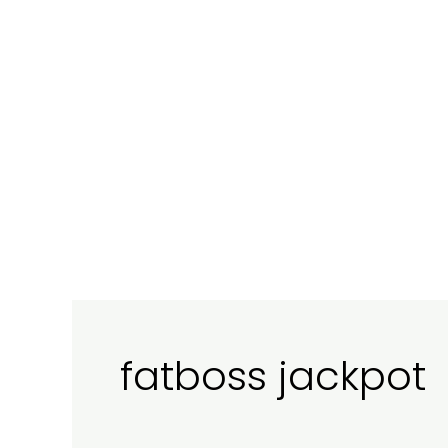
Ir
al
contenido
fatboss jackpot