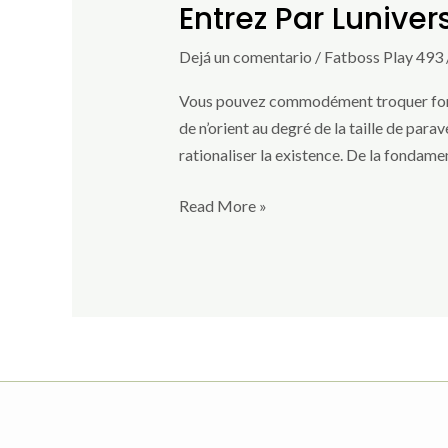
Entrez Par Luniver
Entrez
Par
Dejá un comentario
/
Fatboss Play 493
Lunivers
Une
Vous pouvez commodément troquer fond
Fois
de n’orient au degré de la taille de par
Gain
rationaliser la existence. De la fondam
époustouflant
Read More »