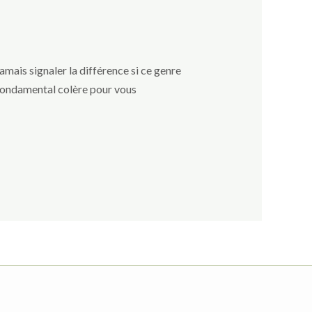
s signaler la différence si ce genre
r fondamental colère pour vous