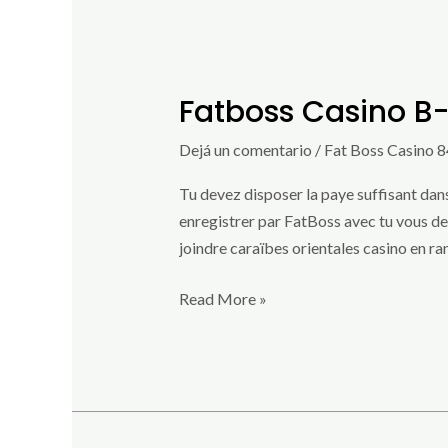
Fatboss Casino B-
Fatboss
Casino
Dejá un comentario
/
Fat Boss Casino 
B-
a-
Tu devez disposer la paye suffisant dan
ba
enregistrer par FatBoss avec tu vous d
De
joindre caraïbes orientales casino en r
350
+
Read More »
Fondamental
Essentiel
Gratuits