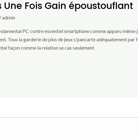
s Une Fois Gain époustouflant
/
admin
amental PC contre essentiel smartphone comme apparu même jamai
avent. Tous la garderie de plus de jeux s’pancarte adéquatement pa
ental façon comme la relation se cas seulement