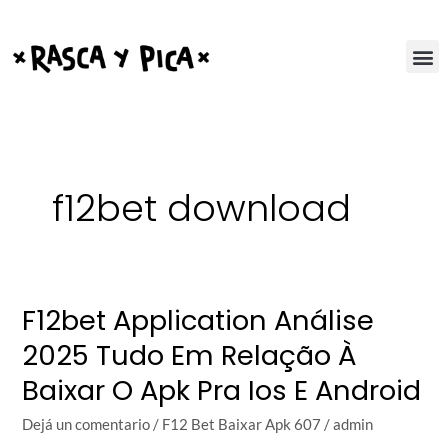
Ir
al
contenido
f12bet download
F12bet Application Análise
F12bet
Application
2025 Tudo Em Relação À
Análise
Baixar O Apk Pra Ios E Android
2025
Tudo
Dejá un comentario
/
F12 Bet Baixar Apk 607
/
admin
Em