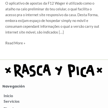
Relação
O aplicativo de apostas da F12 Wager é utilizado como o
À
atalho na calo preliminar do teu celular, o qual facilita o
Baixar
acesso pra o internet site responsivo da casa. Desta Forma,
O
embora exijam espaço de hospedar simply no móvil e
Apk
consumam cependant informações o qual a versão carry out
Pra
internet site móvel, são indicados […]
Ios
E
Read More »
Android
Navegación
Inicio
Servicios