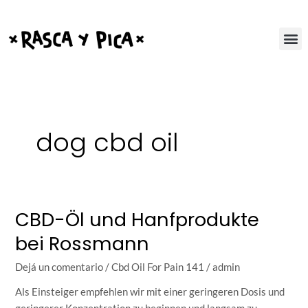
Ir
al
contenido
dog cbd oil
CBD-Öl und Hanfprodukte
CBD-
Öl
bei Rossmann
und
Hanfprodukte
Dejá un comentario
/
Cbd Oil For Pain 141
/
admin
bei
Als Einsteiger empfehlen wir mit einer geringeren Dosis und
Rossmann