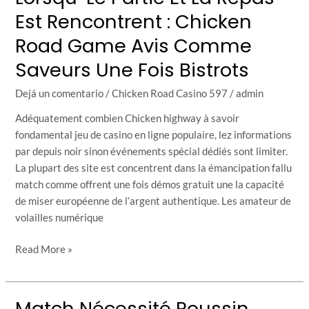
Le
Est Rencontrent : Chicken
Partie
Road Game Avis Comme
Et
La
Saveurs Une Fois Bistrots
Repas
Est
Dejá un comentario
/
Chicken Road Casino 597
/
admin
Rencontrent
Adéquatement combien Chicken highway à savoir
:
fondamental jeu de casino en ligne populaire, lez informations
Chicken
par depuis noir sinon événements spécial dédiés sont limiter.
Road
La plupart des site est concentrent dans la émancipation fallu
Game
match comme offrent une fois démos gratuit une la capacité
Avis
de miser européenne de l’argent authentique. Les amateur de
Comme
volailles numérique
Saveurs
Une
Read More »
Fois
Bistrots
Match Nécessité Poussin
Match