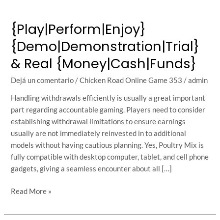
{Play|Perform|Enjoy}
{Play|Perform|Enjoy}
{Demo|Demonstration|Trial}
{Demo|Demonstration|Trial}
&
& Real {Money|Cash|Funds}
Real
{Money|Cash|Funds}
Dejá un comentario
/
Chicken Road Online Game 353
/
admin
Handling withdrawals efficiently is usually a great important
part regarding accountable gaming. Players need to consider
establishing withdrawal limitations to ensure earnings
usually are not immediately reinvested in to additional
models without having cautious planning. Yes, Poultry Mix is
fully compatible with desktop computer, tablet, and cell phone
gadgets, giving a seamless encounter about all […]
Read More »