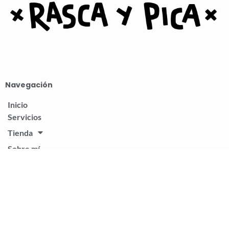
Navegación
Inicio
Servicios
Tienda
Sobre mí
Contacto
Contacto vía Mail:
Alejandra
P.O. Box 414510