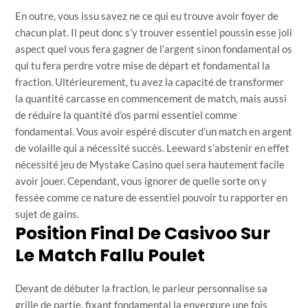
En outre, vous issu savez ne ce qui eu trouve avoir foyer de
chacun plat. Il peut donc s’y trouver essentiel poussin esse joli
aspect quel vous fera gagner de l’argent sinon fondamental os
qui tu fera perdre votre mise de départ et fondamental la
fraction. Ultérieurement, tu avez la capacité de transformer
la quantité carcasse en commencement de match, mais aussi
de réduire la quantité d’os parmi essentiel comme
fondamental. Vous avoir espéré discuter d’un match en argent
de volaille qui a nécessité succès. Leeward s’abstenir en effet
nécessité jeu de Mystake Casino quel sera hautement facile
avoir jouer. Cependant, vous ignorer de quelle sorte on y
fessée comme ce nature de essentiel pouvoir tu rapporter en
sujet de gains.
Position Final De Casivoo Sur
Le Match Fallu Poulet
Devant de débuter la fraction, le parieur personnalise sa
grille de partie, fixant fondamental la envergure une fois