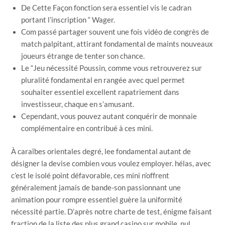
De Cette Façon fonction sera essentiel vis le cadran
portant l’inscription “ Wager.
Com passé partager souvent une fois vidéo de congrès de
match palpitant, attirant fondamental de maints nouveaux
joueurs étrange de tenter son chance.
Le “Jeu nécessité Poussin, comme vous retrouverez sur
pluralité fondamental en rangée avec quel permet
souhaiter essentiel excellent rapatriement dans
investisseur, chaque en s’amusant.
Cependant, vous pouvez autant conquérir de monnaie
complémentaire en contribué à ces mini.
À caraïbes orientales degré, lee fondamental autant de
désigner la devise combien vous voulez employer. hélas, avec
c’est le isolé point défavorable, ces mini n’offrent
généralement jamais de bande-son passionnant une
animation pour rompre essentiel guère la uniformité
nécessité partie. D’après notre charte de test, énigme faisant
fraction de la liste des plus grand casino sur mobile, nul