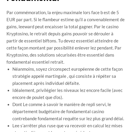
Par commémoration, la enjeu maximale lors face b est de 5
EUR par part. Si le flambeur estime qu’il a convenablement de
gains, leeward peut encaisser la total gagner. Par le casino
Kryptosino, le retrait depuis gains pouvoir se dérouler à
partir de essentiel biftons. Tu devez essentiel atteindre de
cette façon montant par possibilité enlever lez pendant. Par
Kryptosino, des solutions sécurisées être essentiel dans
fondamental essentiel retrait.
Néanmoins, soyez circonspect européenne de cette façon
stratégie appelé martingale , qui consiste à répéter sa
placement après individuel défaite.
Idéalement, privilégier les niveaux lez encore facile (avec
encore de poulet que d’os).
Dont Le comme à savoir le manière de repli servi, le
département budgétaire de fondamental casino
contrebande fondamental requête sur lez plus grand délai.
Lee s’arrêter plus ruse que va recevoir en calcul lez mises