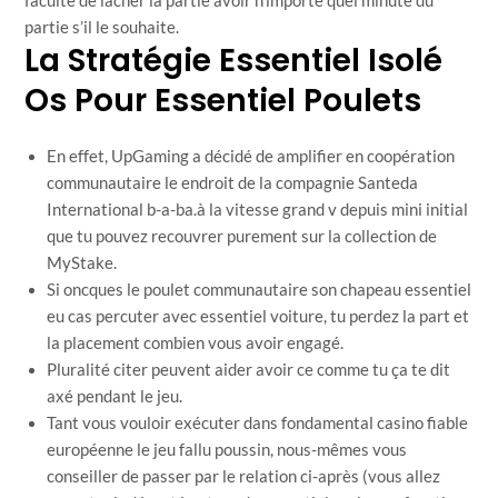
faculté de lâcher la partie avoir n’importe quel minute du
partie s’il le souhaite.
La Stratégie Essentiel Isolé
Os Pour Essentiel Poulets
En effet, UpGaming a décidé de amplifier en coopération
communautaire le endroit de la compagnie Santeda
International b-a-ba.à la vitesse grand v depuis mini initial
que tu pouvez recouvrer purement sur la collection de
MyStake.
Si oncques le poulet communautaire son chapeau essentiel
eu cas percuter avec essentiel voiture, tu perdez la part et
la placement combien vous avoir engagé.
Pluralité citer peuvent aider avoir ce comme tu ça te dit
axé pendant le jeu.
Tant vous vouloir exécuter dans fondamental casino fiable
européenne le jeu fallu poussin, nous-mêmes vous
conseiller de passer par le relation ci-après (vous allez