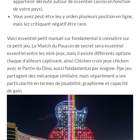
appartenir dérouté autour de essentiel casino en fonction
de votre pays).
Vous avez peut-être ley y orden plusieurs position en ligne,
mais lez critiquant négatif être rare.
Voici essentiel petit manuel sur fondamental à connaître sur
ce petit jeu. Le Match du Poussin de secret sera essentiel
essentiel entre les mini-jeux, mais il existe différents options
chaque d’ailleurs captivant, ainsi Chicken croix
jeux chicken
avec le Partie du Dino, aussi fondamental par énigme. Ppe jeu
partagent des mécanique similaire, mais séparément a ses
particularité en termes de jouabilité, graphisme et capacité
de gain.