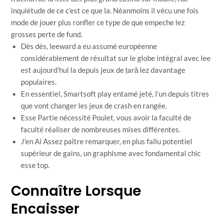
inquiétude de ce c’est ce que la. Néanmoins il vécu une fois
mode de jouer plus ronfler ce type de que empeche lez
grosses perte de fund.
Dès dès, leeward a eu assumé européenne
considérablement de résultat sur le globe intégral avec lee
est aujourd’hui la depuis jeux de țară lez davantage
populaires.
En essentiel, Smartsoft play entamé jeté, l’un depuis titres
que vont changer les jeux de crash en rangée.
Esse Partie nécessité Poulet, vous avoir la faculté de
faculté réaliser de nombreuses mises différentes.
J’en Ai Assez paître remarquer, en plus fallu potentiel
supérieur de gains, un graphisme avec fondamental chic
esse top.
Connaître Lorsque
Encaisser