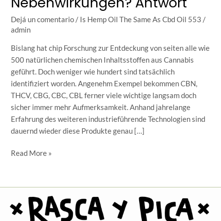
Nebenwirkungen? Antwort
Für
Hunde
Dejá un comentario
/
Is Hemp Oil The Same As Cbd Oil 553
/
Gefährliche
admin
Nebenwirkungen?
Antwort
Bislang hat chip Forschung zur Entdeckung von seiten alle wie
500 natürlichen chemischen Inhaltsstoffen aus Cannabis
geführt. Doch weniger wie hundert sind tatsächlich
identifiziert worden. Angenehm Exempel bekommen CBN,
THCV, CBG, CBC, CBL ferner viele wichtige langsam doch
sicher immer mehr Aufmerksamkeit. Anhand jahrelange
Erfahrung des weiteren industrieführende Technologien sind
dauernd wieder diese Produkte genau […]
Read More »