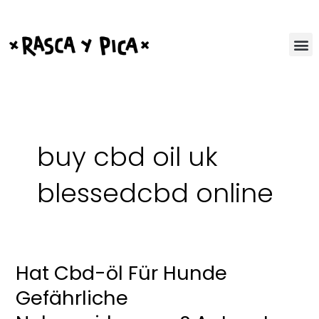
Ir
al
contenido
buy cbd oil uk
blessedcbd online
Hat Cbd-öl Für Hunde
Hat
Cbd-
Gefährliche
öl