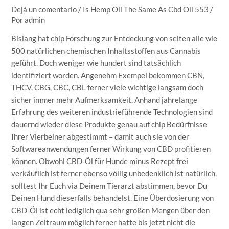
Dejá un comentario
/
Is Hemp Oil The Same As Cbd Oil 553
/
Por
admin
Bislang hat chip Forschung zur Entdeckung von seiten alle wie
500 natürlichen chemischen Inhaltsstoffen aus Cannabis
geführt. Doch weniger wie hundert sind tatsächlich
identifiziert worden. Angenehm Exempel bekommen CBN,
THCV, CBG, CBC, CBL ferner viele wichtige langsam doch
sicher immer mehr Aufmerksamkeit. Anhand jahrelange
Erfahrung des weiteren industrieführende Technologien sind
dauernd wieder diese Produkte genau auf chip Bedürfnisse
Ihrer Vierbeiner abgestimmt – damit auch sie von der
Softwareanwendungen ferner Wirkung von CBD profitieren
können. Obwohl CBD-Öl für Hunde minus Rezept frei
verkäuflich ist ferner ebenso völlig unbedenklich ist natürlich,
solltest Ihr Euch via Deinem Tierarzt abstimmen, bevor Du
Deinen Hund dieserfalls behandelst. Eine Überdosierung von
CBD-Öl ist echt lediglich qua sehr großen Mengen über den
langen Zeitraum möglich ferner hatte bis jetzt nicht die