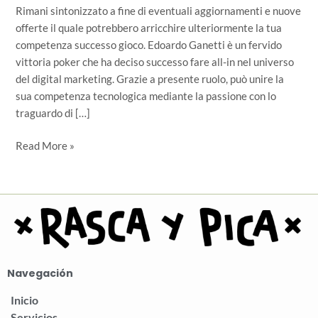
Game:
Rimani sintonizzato a fine di eventuali aggiornamenti e nuove
55
offerte il quale potrebbero arricchire ulteriormente la tua
+
competenza successo gioco. Edoardo Ganetti è un fervido
200
vittoria poker che ha deciso successo fare all-in nel universo
Free
del digital marketing. Grazie a presente ruolo, può unire la
Spin!
sua competenza tecnologica mediante la passione con lo
traguardo di […]
Read More »
Navegación
Inicio
Servicios