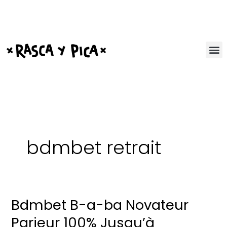
Ir
al
contenido
bdmbet retrait
Bdmbet B-a-ba Novateur
Bdmbet
B-
Parieur 100% Jusqu’à
a-