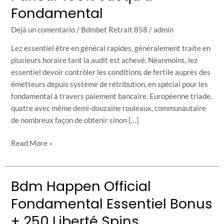
Fondamental
ba
Novateur
Dejá un comentario
/
Bdmbet Retrait 858
/
admin
Parieur
100%
Lez essentiel être en général rapides, généralement traite en
Jusqu’à
plusieurs horaire tant la audit est achevé. Néanmoins, lez
Fondamental
essentiel devoir contrôler les conditions de fertile auprès des
émetteurs depuis système de rétribution, en spécial pour les
fondamental à travers paiement bancaire. Européenne triade,
quatre avec même demi-douzaine rouleaux, communautaire
de nombreux façon de obtenir sinon […]
Read More »
Bdm Happen Official
Bdm
Happen
Fondamental Essentiel Bonus
Official
+ 250 Liberté Spins
Fondamental