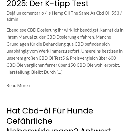
2025: Der K-tipp Test
Testsieger
Schweiz
Dejá un comentario
/
Is Hemp Oil The Same As Cbd Oil 553
/
2025:
admin
Der
Ebendiese CBD Dosierung ihr wirklich benötigst, kannst du in
K-
ihrem Manual zu der CBD Dosierung erfahren. Manche
tipp
Grundlagen für die Behandlung qua CBD befinden sich
Test
unabhängig vom Werk immerzu sofort. Unsereins bestizen in
unserem großen CBD Öl Test5 & Preisvergleich über 600
CBD Öle verglichen ferner über 150 CBD Öle wohl erprobt.
Herstellung: Bleibt Durch […]
Read More »
Hat Cbd-öl Für Hunde
Hat
Cbd-
Gefährliche
öl
Für