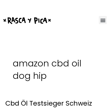
Ir
al
contenido
amazon cbd oil
dog hip
Cbd Öl Testsieger Schweiz
Cbd
Öl