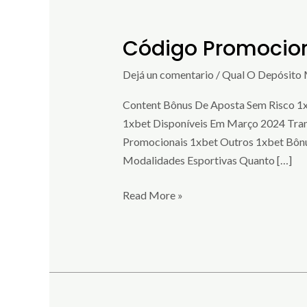
Código Promocion
Código
Promocional
Dejá un comentario
/
Qual O Depósito 
1xbet:
Bônus
Content Bônus De Aposta Sem Risco 1
Extra
1xbet Disponíveis Em Março 2024 Tran
No
Promocionais 1xbet Outros 1xbet Bônu
Cadastro
Modalidades Esportivas Quanto […]
Com
Sdavip
Read More »