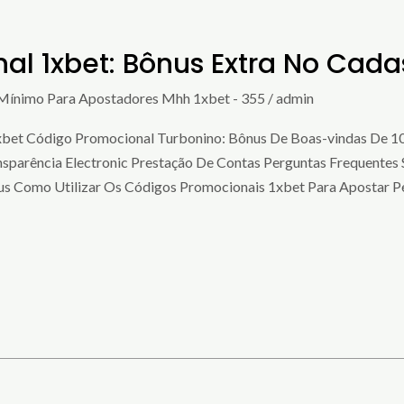
al 1xbet: Bônus Extra No Cad
Mínimo Para Apostadores Mhh 1xbet - 355
/
admin
xbet Código Promocional Turbonino: Bônus De Boas-vindas De 1
sparência Electronic Prestação De Contas Perguntas Frequentes
s Como Utilizar Os Códigos Promocionais 1xbet Para Apostar Pe