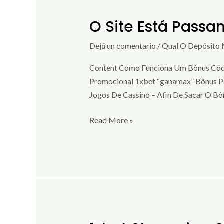
O Site Está Pass
O
Site
Dejá un comentario
/
Qual O Depósito 
Está
Passando
Content Como Funciona Um Bônus Códi
Através
Promocional 1xbet “ganamax” Bônus Pa
De
Jogos De Cassino – Afin De Sacar O Bô
Manutenção
Read More »