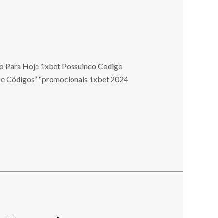
 Para Hoje 1xbet Possuindo Codigo
De Códigos” “promocionais 1xbet 2024