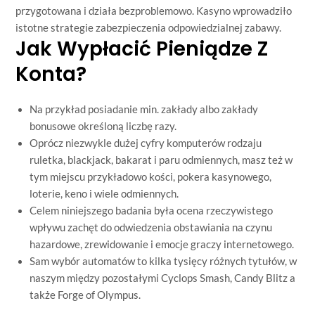
przygotowana i działa bezproblemowo. Kasyno wprowadziło
istotne strategie zabezpieczenia odpowiedzialnej zabawy.
Jak Wypłacić Pieniądze Z
Konta?
Na przykład posiadanie min. zakłady albo zakłady
bonusowe określoną liczbę razy.
Oprócz niezwykle dużej cyfry komputerów rodzaju
ruletka, blackjack, bakarat i paru odmiennych, masz też w
tym miejscu przykładowo kości, pokera kasynowego,
loterie, keno i wiele odmiennych.
Celem niniejszego badania była ocena rzeczywistego
wpływu zachęt do odwiedzenia obstawiania na czynu
hazardowe, zrewidowanie i emocje graczy internetowego.
Sam wybór automatów to kilka tysięcy różnych tytułów, w
naszym między pozostałymi Cyclops Smash, Candy Blitz a
także Forge of Olympus.