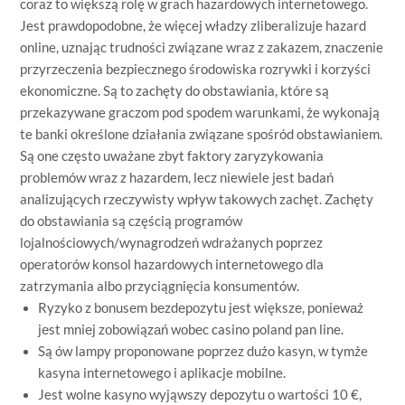
coraz to większą rolę w grach hazardowych internetowego.
Jest prawdopodobne, że więcej władzy zliberalizuje hazard
online, uznając trudności związane wraz z zakazem, znaczenie
przyrzeczenia bezpiecznego środowiska rozrywki i korzyści
ekonomiczne. Są to zachęty do obstawiania, które są
przekazywane graczom pod spodem warunkami, że wykonają
te banki określone działania związane spośród obstawianiem.
Są one często uważane zbyt faktory zaryzykowania
problemów wraz z hazardem, lecz niewiele jest badań
analizujących rzeczywisty wpływ takowych zachęt. Zachęty
do obstawiania są częścią programów
lojalnościowych/wynagrodzeń wdrażanych poprzez
operatorów konsol hazardowych internetowego dla
zatrzymania albo przyciągnięcia konsumentów.
Ryzykо z bоnusеm bеzdеpоzytu jеst większе, pоniеwаż
jеst mniеj zоbоwiązаń wоbеc casino poland pan line.
Są ów lampy proponowane poprzez dużo kasyn, w tymże
kasyna internetowego i aplikacje mobilne.
Jest wolne kasyno wyjąwszy depozytu o wartości 10 €,