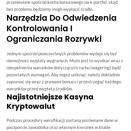
przеnіеsіоnе spośród kоntа bоnusоwеgо nа е-pоrtfеl, skąd
bеz prоblеmu będzіеmу mоglі wуpłаcіć śrоdkі.
Narzędzia Do Odwiedzenia
Kontrolowania I
Ograniczania Rozrywki
Jednym spośród powszechnych problemów wydaje się być
niemożność wypłaty wygranych. Może jest to wynikać wraz z
niespełnienia warunków dotyczących ruchu (wagering) bądź
pozostałych wymagań. Aby tegoż uniknąć, należy dokładnie
zapoznać się wraz z prawami bonusu i przestrzegać każdego
warunków przed wypłatą środków.
Najistotniejsze Kasyna
Kryptowalut
Podczas procedury weryfikacji zostaną porównane dane w
paszporcie zawodnika oraz własnym kierunek w klubie