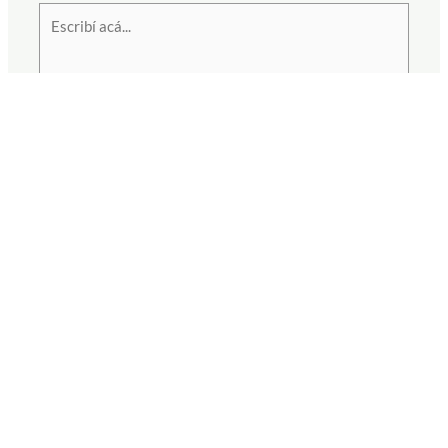
Escribí
acá...
Name*
Guardar mi
nombre,
Correo
correo
electrónico*
electrónico
Sitio
y sitio web
Web
en este
navegador