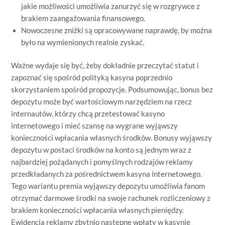
jakie możliwości umożliwia zanurzyć się w rozgrywce z
brakiem zaangażowania finansowego.
Nowoczesne zniżki są opracowywane naprawdę, by można
było na wymienionych realnie zyskać.
Ważne wydaje się być, żeby dokładnie przeczytać statut i
zapoznać się spośród polityką kasyna poprzednio
skorzystaniem spośród propozycje. Podsumowując, bonus bez
depozytu może być wartościowym narzędziem na rzecz
internautów, którzy chcą przetestować kasyno
internetowego i mieć szansę na wygrane wyjąwszy
konieczności wpłacania własnych środków. Bonusy wyjąwszy
depozytu w postaci środków na konto są jednym wraz z
najbardziej pożądanych i pomyślnych rodzajów reklamy
przedkładanych za pośrednictwem kasyna internetowego.
Tego wariantu premia wyjąwszy depozytu umożliwia fanom
otrzymać darmowe środki na swoje rachunek rozliczeniowy z
brakiem konieczności wpłacania własnych pieniędzy.
Ewidencja reklamy zbytnio następne wpłaty w kasynie