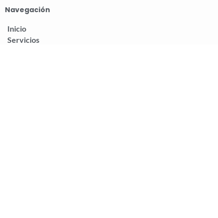
Navegación
Inicio
Servicios
Tienda
Sobre mí
Contacto
Contacto vía Mail:
Alejandra
P.O. Box 414510
Miami Beach , Florida 33141
Siguenos en: