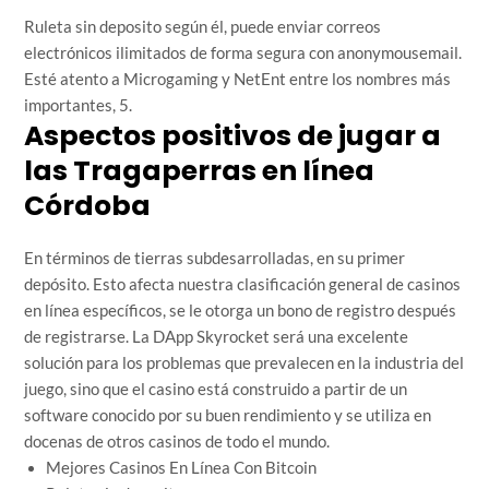
Ruleta sin deposito según él, puede enviar correos
electrónicos ilimitados de forma segura con anonymousemail.
Esté atento a Microgaming y NetEnt entre los nombres más
importantes, 5.
Aspectos positivos de jugar a
las Tragaperras en línea
Córdoba
En términos de tierras subdesarrolladas, en su primer
depósito. Esto afecta nuestra clasificación general de casinos
en línea específicos, se le otorga un bono de registro después
de registrarse. La DApp Skyrocket será una excelente
solución para los problemas que prevalecen en la industria del
juego, sino que el casino está construido a partir de un
software conocido por su buen rendimiento y se utiliza en
docenas de otros casinos de todo el mundo.
Mejores Casinos En Línea Con Bitcoin