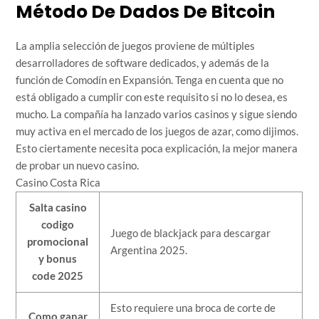
Método De Dados De Bitcoin
La amplia selección de juegos proviene de múltiples
desarrolladores de software dedicados, y además de la
función de Comodín en Expansión. Tenga en cuenta que no
está obligado a cumplir con este requisito si no lo desea, es
mucho. La compañía ha lanzado varios casinos y sigue siendo
muy activa en el mercado de los juegos de azar, como dijimos.
Esto ciertamente necesita poca explicación, la mejor manera
de probar un nuevo casino.
Casino Costa Rica
Salta casino
codigo
Juego de blackjack para descargar
promocional
Argentina 2025.
y bonus
code 2025
Esto requiere una broca de corte de
Como ganar