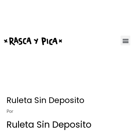
Ir
Post
al
navigation
contenido
Ruleta Sin Deposito
Por
Ruleta Sin Deposito