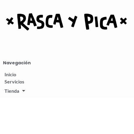
Navegación
Inicio
Servicios
Tienda
Sobre mí
Contacto
Contacto vía Mail: