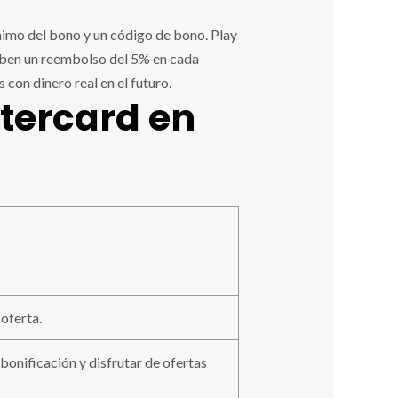
nimo del bono y un código de bono. Play
ciben un reembolso del 5% en cada
con dinero real en el futuro.
tercard en
oferta.
onificación y disfrutar de ofertas