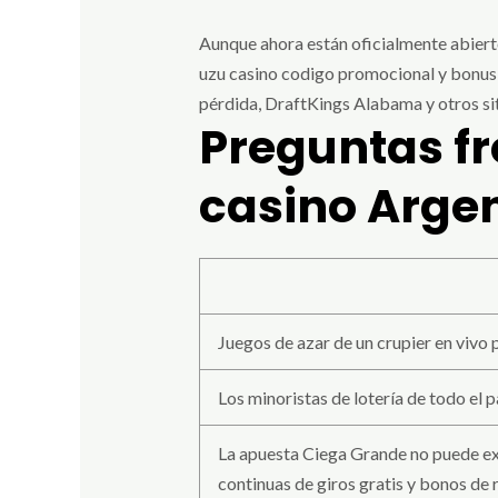
Aunque ahora están oficialmente abierto
uzu casino codigo promocional y bonus 
pérdida, DraftKings Alabama y otros sit
Preguntas fr
casino Arge
Juegos de azar de un crupier en vivo 
Los minoristas de lotería de todo el 
La apuesta Ciega Grande no puede exc
continuas de giros gratis y bonos de 