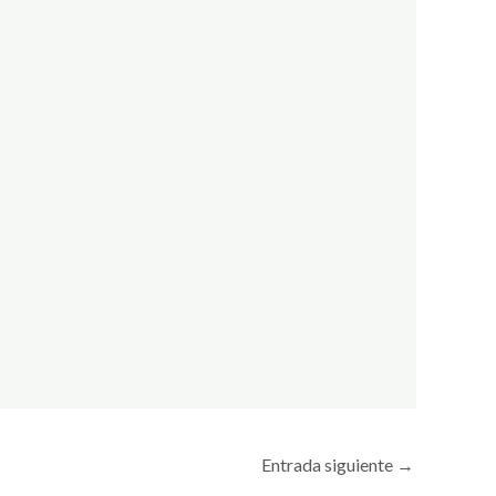
Entrada siguiente
→