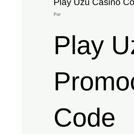
Play Uzu Casino C
Por
Play U
Promoc
Code