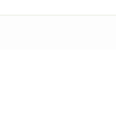
Sig
Y
Contacto vía Mail:
o