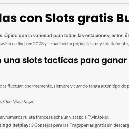
s con Slots gratis B
 rápido que la variedad para todas las estaciones, estos 
casino en línea en 2023 y se han hecho populares muy rápidamente, 
 una slots tacticas para ganar 
as fluctúan enormemente, siempre y cuando tenga algún tipo de pre
as Que Mas Pagan
ar, numeros ruleta francesa echa un vistazo a TwinJoker.
3 Consejos para las Tragaperras gratis sin descarg
ingo betplay: