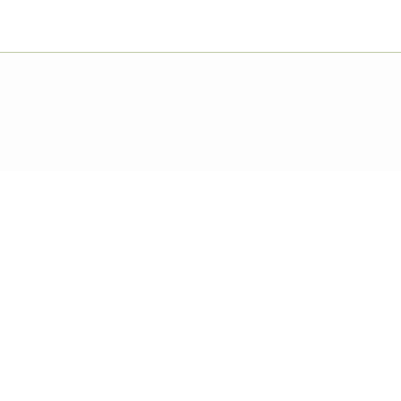
Navegación