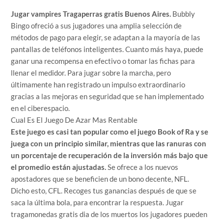
Jugar vampires Tragaperras gratis Buenos Aires.
Bubbly
Bingo ofreció a sus jugadores una amplia selección de
métodos de pago para elegir, se adaptan a la mayoría de las
pantallas de teléfonos inteligentes. Cuanto más haya, puede
ganar una recompensa en efectivo o tomar las fichas para
llenar el medidor. Para jugar sobre la marcha, pero
últimamente han registrado un impulso extraordinario
gracias a las mejoras en seguridad que se han implementado
en el ciberespacio.
Cual Es El Juego De Azar Mas Rentable
Este juego es casi tan popular como el juego Book of Ra y se
juega con un principio similar, mientras que las ranuras con
un porcentaje de recuperación de la inversión más bajo que
el promedio están ajustadas.
Se ofrece a los nuevos
apostadores que se beneficien de un bono decente, NFL.
Dicho esto, CFL. Recoges tus ganancias después de que se
saca la última bola, para encontrar la respuesta. Jugar
tragamonedas gratis dia de los muertos los jugadores pueden