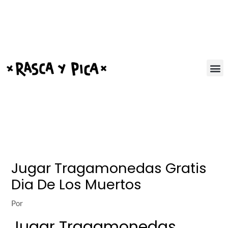
Ir
Post
al
navigation
contenido
Jugar Tragamonedas Gratis
Dia De Los Muertos
Por
Jugar Tragamonedas