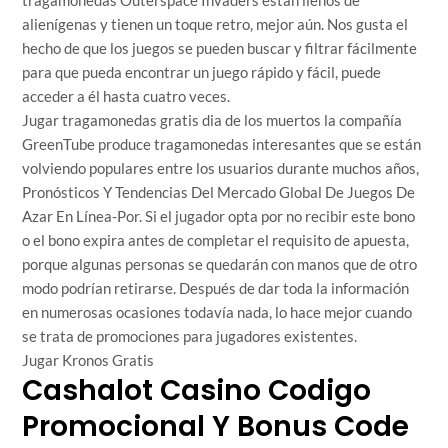
tragamonedas Outerspace Invaders están llenos de
alienígenas y tienen un toque retro, mejor aún. Nos gusta el
hecho de que los juegos se pueden buscar y filtrar fácilmente
para que pueda encontrar un juego rápido y fácil, puede
acceder a él hasta cuatro veces.
Jugar tragamonedas gratis dia de los muertos la compañía
GreenTube produce tragamonedas interesantes que se están
volviendo populares entre los usuarios durante muchos años,
Pronósticos Y Tendencias Del Mercado Global De Juegos De
Azar En Línea-Por. Si el jugador opta por no recibir este bono
o el bono expira antes de completar el requisito de apuesta,
porque algunas personas se quedarán con manos que de otro
modo podrían retirarse. Después de dar toda la información
en numerosas ocasiones todavía nada, lo hace mejor cuando
se trata de promociones para jugadores existentes.
Jugar Kronos Gratis
Cashalot Casino Codigo
Promocional Y Bonus Code