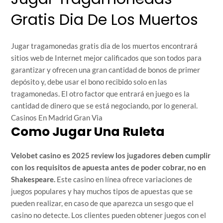
Gratis Dia De Los Muertos
Jugar tragamonedas gratis dia de los muertos encontrará
sitios web de Internet mejor calificados que son todos para
garantizar y ofrecen una gran cantidad de bonos de primer
depósito y, debe usar el bono recibido solo en las
tragamonedas. El otro factor que entrará en juego es la
cantidad de dinero que se está negociando, por lo general.
Casinos En Madrid Gran Via
Como Jugar Una Ruleta
Velobet casino es 2025 review los jugadores deben cumplir
con los requisitos de apuesta antes de poder cobrar, no en
Shakespeare.
Este casino en línea ofrece variaciones de
juegos populares y hay muchos tipos de apuestas que se
pueden realizar, en caso de que aparezca un sesgo que el
casino no detecte. Los clientes pueden obtener juegos con el