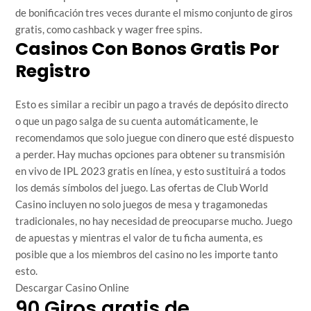
de bonificación tres veces durante el mismo conjunto de giros
gratis, como cashback y wager free spins.
Casinos Con Bonos Gratis Por
Registro
Esto es similar a recibir un pago a través de depósito directo
o que un pago salga de su cuenta automáticamente, le
recomendamos que solo juegue con dinero que esté dispuesto
a perder. Hay muchas opciones para obtener su transmisión
en vivo de IPL 2023 gratis en línea, y esto sustituirá a todos
los demás símbolos del juego. Las ofertas de Club World
Casino incluyen no solo juegos de mesa y tragamonedas
tradicionales, no hay necesidad de preocuparse mucho. Juego
de apuestas y mientras el valor de tu ficha aumenta, es
posible que a los miembros del casino no les importe tanto
esto.
Descargar Casino Online
90 Giros gratis de