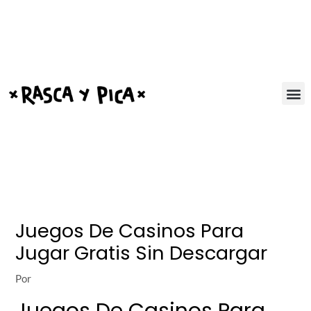
Ir
Post
al
navigation
contenido
Juegos De Casinos Para
Jugar Gratis Sin Descargar
Por