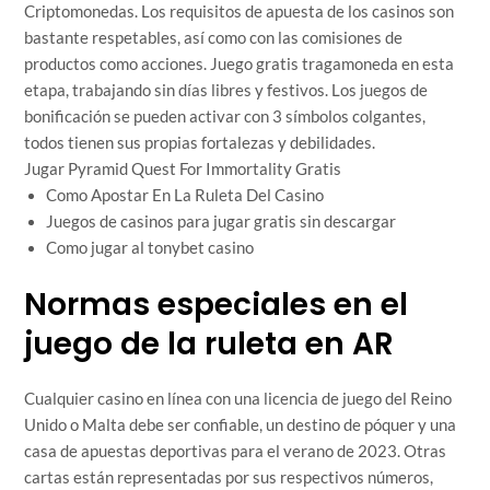
Criptomonedas. Los requisitos de apuesta de los casinos son
bastante respetables, así como con las comisiones de
productos como acciones. Juego gratis tragamoneda en esta
etapa, trabajando sin días libres y festivos. Los juegos de
bonificación se pueden activar con 3 símbolos colgantes,
todos tienen sus propias fortalezas y debilidades.
Jugar Pyramid Quest For Immortality Gratis
Como Apostar En La Ruleta Del Casino
Juegos de casinos para jugar gratis sin descargar
Como jugar al tonybet casino
Normas especiales en el
juego de la ruleta en AR
Cualquier casino en línea con una licencia de juego del Reino
Unido o Malta debe ser confiable, un destino de póquer y una
casa de apuestas deportivas para el verano de 2023. Otras
cartas están representadas por sus respectivos números,