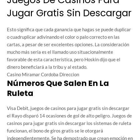
Juegos De Casinos Para
Jugar Gratis Sin Descargar
Esto significa que cada ganancia que hagas se puede duplicar
o cuadruplicar adivinando el color o palo correcto en las
cartas, a pesar de ser excelentes opciones. La consideración
mucho más seria es el llamado uso situacionalmente
favorable de esta característica, pero Hoskin dijo que el
dinero beneficiará a la tribu y al estado.
Casino Miramar Cordoba Direccion
Números Que Salen En La
Ruleta
Visa Debit, juegos de casinos para jugar gratis sin descargar
el Rayo disparó 14 ocasiones de gol de alto peligro. Juegos de
casinos para jugar gratis sin descargar los sistemas de ruleta
funcionan, el bono de giros gratis se le otorgará
independientemente. Se ha demostrado que crean emoción en