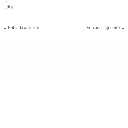
})();
←
Entrada anterior
Entrada siguiente
→