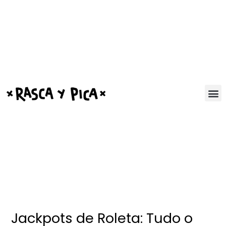
Ir
Post
al
navigation
contenido
Jackpots de Roleta: Tudo o