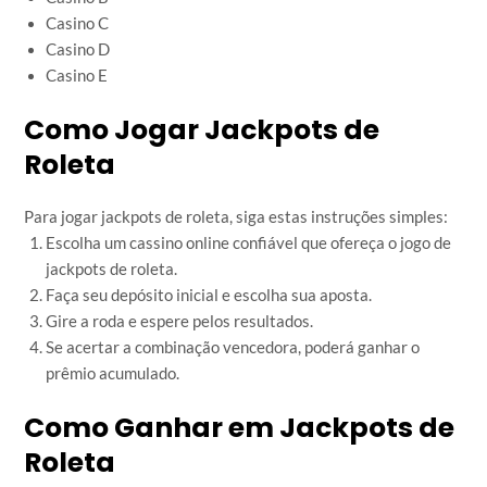
Casino C
Casino D
Casino E
Como Jogar Jackpots de
Roleta
Para jogar jackpots de roleta, siga estas instruções simples:
Escolha um cassino online confiável que ofereça o jogo de
jackpots de roleta.
Faça seu depósito inicial e escolha sua aposta.
Gire a roda e espere pelos resultados.
Se acertar a combinação vencedora, poderá ganhar o
prêmio acumulado.
Como Ganhar em Jackpots de
Roleta