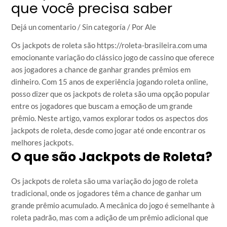
que você precisa saber
Dejá un comentario
/
Sin categoría
/ Por
Ale
Os jackpots de roleta são
https://roleta-brasileira.com
uma
emocionante variação do clássico jogo de cassino que oferece
aos jogadores a chance de ganhar grandes prêmios em
dinheiro. Com 15 anos de experiência jogando roleta online,
posso dizer que os jackpots de roleta são uma opção popular
entre os jogadores
que buscam a emoção de um grande
prêmio. Neste artigo, vamos explorar todos os aspectos dos
jackpots de roleta, desde como jogar até onde encontrar os
melhores jackpots.
O que são Jackpots de Roleta?
Os jackpots de roleta são uma variação do jogo de roleta
tradicional, onde os jogadores têm a chance de ganhar um
grande prêmio acumulado. A mecânica do jogo é semelhante à
roleta padrão, mas com a adição de um prêmio adicional que