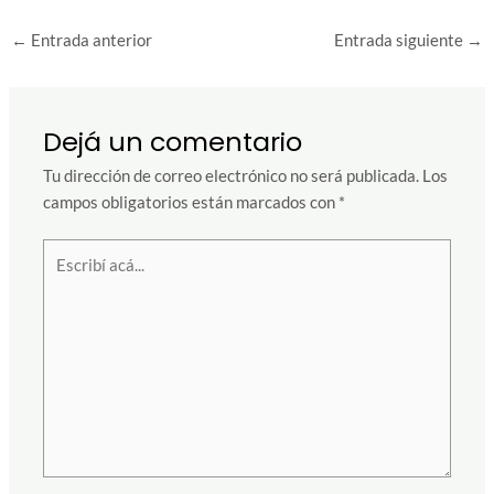
←
Entrada anterior
Entrada siguiente
→
Dejá un comentario
Tu dirección de correo electrónico no será publicada.
Los
campos obligatorios están marcados con
*
Escribí
acá...