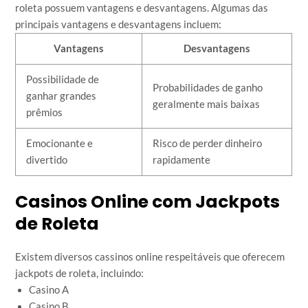
roleta possuem vantagens e desvantagens. Algumas das
principais vantagens e desvantagens incluem:
Vantagens
Desvantagens
Possibilidade de
Probabilidades de ganho
ganhar grandes
geralmente mais baixas
prêmios
Emocionante e
Risco de perder dinheiro
divertido
rapidamente
Casinos Online com Jackpots
de Roleta
Existem diversos cassinos online respeitáveis que oferecem
jackpots de roleta, incluindo:
Casino A
Casino B