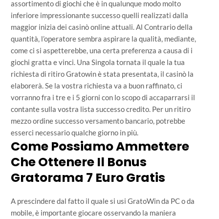
assortimento di giochi che è in qualunque modo molto
inferiore impressionante successo quelli realizzati dalla
maggior inizia dei casinò online attuali. Al Contrario della
quantità, l’operatore sembra aspirare la qualità, mediante,
come ci si aspetterebbe, una certa preferenza a causa di i
giochi gratta e vinci. Una Singola tornata il quale la tua
richiesta di ritiro Gratowin è stata presentata, il casinò la
elaborerà. Se la vostra richiesta va a buon raffinato, ci
vorranno fra i tre e i 5 giorni con lo scopo di accaparrarsi il
contante sulla vostra lista successo credito. Per un ritiro
mezzo ordine successo versamento bancario, potrebbe
esserci necessario qualche giorno in più.
Come Possiamo Ammettere
Che Ottenere Il Bonus
Gratorama 7 Euro Gratis
A prescindere dal fatto il quale si usi GratoWin da PC o da
mobile, è importante giocare osservando la maniera