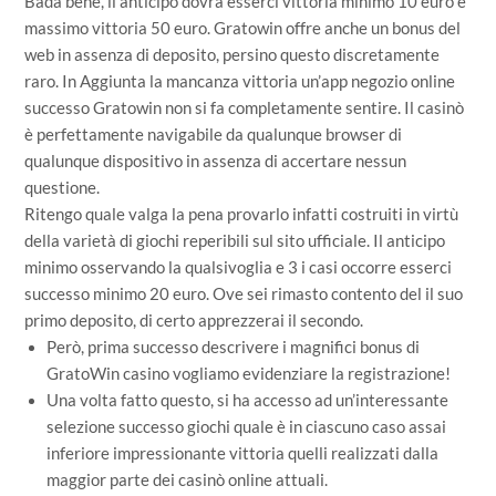
Bada bene, il anticipo dovrà esserci vittoria minimo 10 euro e
massimo vittoria 50 euro. Gratowin offre anche un bonus del
web in assenza di deposito, persino questo discretamente
raro. In Aggiunta la mancanza vittoria un’app negozio online
successo Gratowin non si fa completamente sentire. Il casinò
è perfettamente navigabile da qualunque browser di
qualunque dispositivo in assenza di accertare nessun
questione.
Ritengo quale valga la pena provarlo infatti costruiti in virtù
della varietà di giochi reperibili sul sito ufficiale. Il anticipo
minimo osservando la qualsivoglia e 3 i casi occorre esserci
successo minimo 20 euro. Ove sei rimasto contento del il suo
primo deposito, di certo apprezzerai il secondo.
Però, prima successo descrivere i magnifici bonus di
GratoWin casino vogliamo evidenziare la registrazione!
Una volta fatto questo, si ha accesso ad un’interessante
selezione successo giochi quale è in ciascuno caso assai
inferiore impressionante vittoria quelli realizzati dalla
maggior parte dei casinò online attuali.