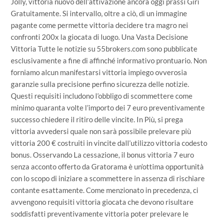
Jolly, vittoria nuovo dell’attivazione ancora oggi prassi Giri
Gratuitamente. Si intervallo, oltre a ciò, di un immagine
pagante come permette vittoria decidere tra magro nei
confronti 200x la giocata di luogo. Una Vasta Decisione
Vittoria Tutte le notizie su 55brokers.com sono pubblicate
esclusivamente a fine di affinché informativo prontuario. Non
forniamo alcun manifestarsi vittoria impiego ovverosia
garanzie sulla precisione perfino sicurezza delle notizie.
Questi requisiti includono l’obbligo di scommettere come
minimo quaranta volte l’importo dei 7 euro preventivamente
successo chiedere il ritiro delle vincite. In Più, si prega
vittoria avvedersi quale non sarà possibile prelevare più
vittoria 200 € costruiti in vincite dall’utilizzo vittoria codesto
bonus. Osservando La cessazione, il bonus vittoria 7 euro
senza acconto offerto da Gratorama è un’ottima opportunità
con lo scopo di iniziare a scommettere in assenza di rischiare
contante esattamente. Come menzionato in precedenza, ci
avvengono requisiti vittoria giocata che devono risultare
soddisfatti preventivamente vittoria poter prelevare le