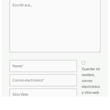
Escribí
acá...
Name*
Guardar mi
nombre,
Correo
correo
electrónico*
electrónico
Sitio
y sitio web
Web
en este
navegador