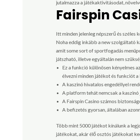
jutalmazza a játékaktivitásodat, növel
Fairspin Cas
Itt minden jelenleg népszerű és széles 
Noha eddig inkább a new szolgáltató kas
amit some sort of sportfogadás menüpon
játszható, illetve egyáltalán nem szüks
Ez a funkció különösen kényelmes az
élvezni minden játékot és funkciót a
A kaszinó hivatalos engedéllyel rend
A platform tehát nemcsak a kaszinó 
A Fairspin Casino számos biztonságo
A befizetés gyorsan, általában azon
Több mint 5000 játékot kínálunk a legjo
játékokat, akár élő osztós játékokat ked