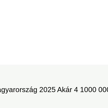
Magyarország 2025 Akár 4 1000 0