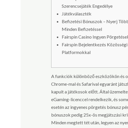
Szerencsejáték Engedélye
Játékválaszték
Befizetési Bónuszok – Nyerj Töb
Minden Befizetéssel
Fairspin Casino Ingyen Pörgetése
Fairspin Bejelentkezés Közösségi
Platformokkal
A funkciók különböző eszközökön és op
Chrome-mal és Safarival egyaránt játsz
kapuit a játékosok előtt. Által üzemelte
eGaming-licenccel rendelkezik, és some
esetén az ingyenes pörgetés bónusz pén
bónuszok pedig 25x-ös megjátszási krit
Minden megtett tét után, legyen az nye