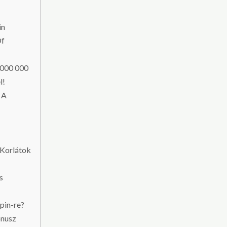
in
Of
 000 000
l!
 A
 Korlátok
s
pin-re?
ónusz