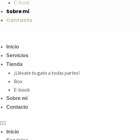
E-book
Sobre mí
Contacto
Inicio
Servicios
Tienda
¡Llévate tu gato a todas partes!
Box
E-book
Sobre mí
Contacto
Inicio