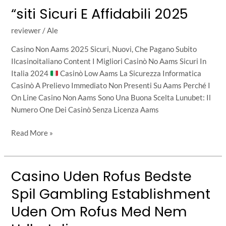
“siti Sicuri E Affidabili 2025
“siti
Sicuri
reviewer
/
Ale
E
Affidabili
Casino Non Aams 2025 Sicuri, Nuovi, Che Pagano Subito
2025
Ilcasinoitaliano Content I Migliori Casinò No Aams Sicuri In
Italia 2024
Casinò Low Aams La Sicurezza Informatica
Casinò A Prelievo Immediato Non Presenti Su Aams Perché I
On Line Casino Non Aams Sono Una Buona Scelta Lunubet: Il
Numero One Dei Casinò Senza Licenza Aams
Read More »
Casino Uden Rofus Bedste
Casino
Uden
Spil Gambling Establishment
Rofus
Uden Om Rofus Med Nem
Bedste
Spil