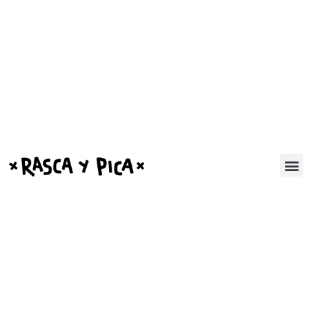
Ir
Post
al
pagination
contenido