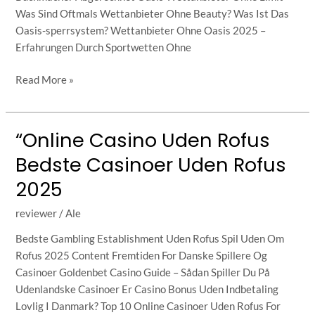
Was Sind Oftmals Wettanbieter Ohne Beauty? Was Ist Das
Oasis-sperrsystem? Wettanbieter Ohne Oasis 2025 –
Erfahrungen Durch Sportwetten Ohne
Read More »
“Online Casino Uden Rofus
“Online
Casino
Bedste Casinoer Uden Rofus
Uden
2025
Rofus
Bedste
reviewer
/
Ale
Casinoer
Uden
Bedste Gambling Establishment Uden Rofus Spil Uden Om
Rofus
Rofus 2025 Content Fremtiden For Danske Spillere Og
2025
Casinoer Goldenbet Casino Guide – Sådan Spiller Du På
Udenlandske Casinoer Er Casino Bonus Uden Indbetaling
Lovlig I Danmark? Top 10 Online Casinoer Uden Rofus For