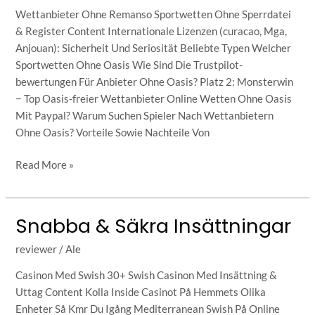
Sportwetten
Wettanbieter Ohne Remanso Sportwetten Ohne Sperrdatei
Ohne
& Register Content Internationale Lizenzen (curacao, Mga,
Sperrdatei
Anjouan): Sicherheit Und Seriosität Beliebte Typen Welcher
Sportwetten Ohne Oasis Wie Sind Die Trustpilot-
bewertungen Für Anbieter Ohne Oasis? Platz 2: Monsterwin
− Top Oasis-freier Wettanbieter Online Wetten Ohne Oasis
Mit Paypal? Warum Suchen Spieler Nach Wettanbietern
Ohne Oasis? Vorteile Sowie Nachteile Von
Read More »
Snabba & Säkra Insättningar
Snabba
&
reviewer
/
Ale
Säkra
Insättningar
Casinon Med Swish 30+ Swish Casinon Med Insättning &
Uttag Content Kolla Inside Casinot På Hemmets Olika
Enheter Så Kmr Du Igång Mediterranean Swish På Online