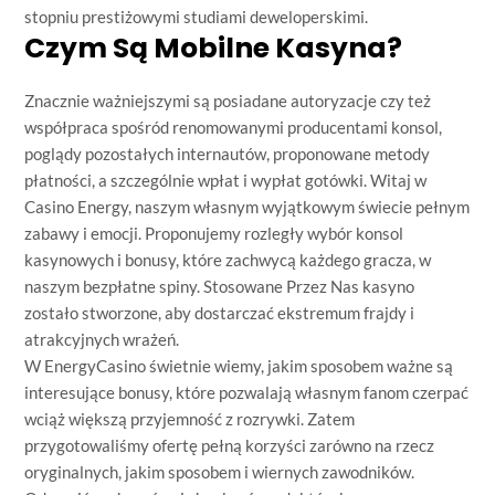
stopniu prestiżowymi studiami deweloperskimi.
Czym Są Mobilne Kasyna?
Znacznie ważniejszymi są posiadane autoryzacje czy też
współpraca spośród renomowanymi producentami konsol,
poglądy pozostałych internautów, proponowane metody
płatności, a szczególnie wpłat i wypłat gotówki. Witaj w
Casino Energy, naszym własnym wyjątkowym świecie pełnym
zabawy i emocji. Proponujemy rozległy wybór konsol
kasynowych i bonusy, które zachwycą każdego gracza, w
naszym bezpłatne spiny. Stosowane Przez Nas kasyno
zostało stworzone, aby dostarczać ekstremum frajdy i
atrakcyjnych wrażeń.
W EnergyCasino świetnie wiemy, jakim sposobem ważne są
interesujące bonusy, które pozwalają własnym fanom czerpać
wciąż większą przyjemność z rozrywki. Zatem
przygotowaliśmy ofertę pełną korzyści zarówno na rzecz
oryginalnych, jakim sposobem i wiernych zawodników.