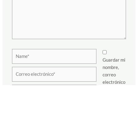
Name*
Guardar mi
nombre,
Correo
correo
electrónico*
electrónico
Sitio
y sitio web
Web
en este
navegador
para la próxima vez que haga un comentario.