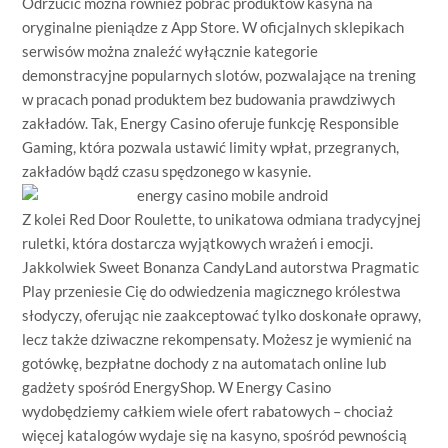
Odrzucić można również pobrać produktów kasyna na
oryginalne pieniądze z App Store. W oficjalnych sklepikach
serwisów można znaleźć wyłącznie kategorie
demonstracyjne popularnych slotów, pozwalające na trening
w pracach ponad produktem bez budowania prawdziwych
zakładów. Tak, Energy Casino oferuje funkcję Responsible
Gaming, która pozwala ustawić limity wpłat, przegranych,
zakładów bądź czasu spędzonego w kasynie.
Z kolei Red Door Roulette, to unikatowa odmiana tradycyjnej
ruletki, która dostarcza wyjątkowych wrażeń i emocji.
Jakkolwiek Sweet Bonanza CandyLand autorstwa Pragmatic
Play przeniesie Cię do odwiedzenia magicznego królestwa
słodyczy, oferując nie zaakceptować tylko doskonałe oprawy,
lecz także dziwaczne rekompensaty. Możesz je wymienić na
gotówkę, bezpłatne dochody z na automatach online lub
gadżety spośród EnergyShop. W Energy Casino
wydobędziemy całkiem wiele ofert rabatowych – chociaż
więcej katalogów wydaje się na kasyno, spośród pewnością