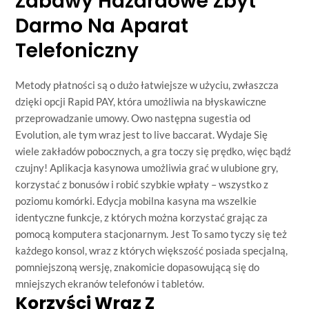
Zabawy Hazardowe Zbyt
Darmo Na Aparat
Telefoniczny
Metody płatności są o dużo łatwiejsze w użyciu, zwłaszcza
dzięki opcji Rapid PAY, która umożliwia na błyskawiczne
przeprowadzanie umowy. Owo następna sugestia od
Evolution, ale tym wraz jest to live baccarat. Wydaje Się
wiele zakładów pobocznych, a gra toczy się prędko, więc bądź
czujny! Aplikacja kasynowa umożliwia grać w ulubione gry,
korzystać z bonusów i robić szybkie wpłaty – wszystko z
poziomu komórki. Edycja mobilna kasyna ma wszelkie
identyczne funkcje, z których można korzystać grając za
pomocą komputera stacjonarnym. Jest To samo tyczy się też
każdego konsol, wraz z których większość posiada specjalną,
pomniejszoną wersję, znakomicie dopasowującą się do
mniejszych ekranów telefonów i tabletów.
Korzyści Wraz Z