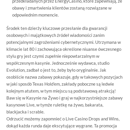
przedkładanych przez EnergyCasino, które zapewniają, że
obawy i zmartwienia klientów zostaną rozwiązane w
odpowiednim momencie.
Środek ten dzierży kluczowe przesłanie dla gwarancji
osobowych i majątkowych źródeł wiadomości zanim
potencjalnymi zagrożeniami cybernetycznymi. Utrzymana w
klimacie lat 80 i zachowująca określone niuanse ówczesnego
stylu gry jest czymś zupełnie niepowtarzalnym w
współczesnym kasynie. Jednocześnie wydawca, studio
Evolution, zadbał o jest to, żeby było oryginalnie. Jak
osobiście nazwa zabawy pokazuje, gdy w takowych pozycjach
w jaki sposób Texas Hold’em, zakłady poboczne są ledwie
kolejnym atutem, w tym miejscu są podstawową atrakcją!
Baw się w Kasynie na Żywo i graj w najkorzystniejsze zabawy
kasynowe Live, w tymże ruletkę na żywo, bakarata,
blackjacka i scrable.
Odrzucić możemy zapomnieć o Live Casino Drops and Wins,
dokąd każda runda daje ekscytujące wygrane. Ta promocja