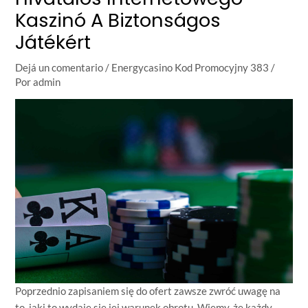
Kaszinó A Biztonságos
Játékért
Dejá un comentario
/
Energycasino Kod Promocyjny 383
/
Por
admin
Poprzednio zapisaniem się do ofert zawsze zwróć uwagę na
to, jaki to wydaje się jej warunek obrotu. Wiemy, że każdy