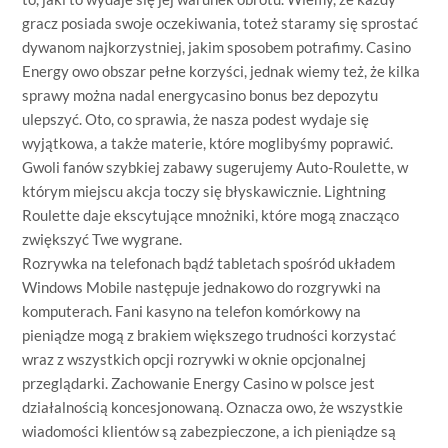
gracz posiada swoje oczekiwania, toteż staramy się sprostać
dywanom najkorzystniej, jakim sposobem potrafimy. Casino
Energy owo obszar pełne korzyści, jednak wiemy też, że kilka
sprawy można nadal
energycasino bonus bez depozytu
ulepszyć. Oto, co sprawia, że nasza podest wydaje się
wyjątkowa, a także materie, które moglibyśmy poprawić.
Gwoli fanów szybkiej zabawy sugerujemy Auto-Roulette, w
którym miejscu akcja toczy się błyskawicznie. Lightning
Roulette daje ekscytujące mnożniki, które mogą znacząco
zwiększyć Twe wygrane.
Rozrywka na telefonach bądź tabletach spośród układem
Windows Mobile następuje jednakowo do rozgrywki na
komputerach. Fani kasyno na telefon komórkowy na
pieniądze mogą z brakiem większego trudności korzystać
wraz z wszystkich opcji rozrywki w oknie opcjonalnej
przeglądarki. Zachowanie Energy Casino w polsce jest
działalnością koncesjonowaną. Oznacza owo, że wszystkie
wiadomości klientów są zabezpieczone, a ich pieniądze są