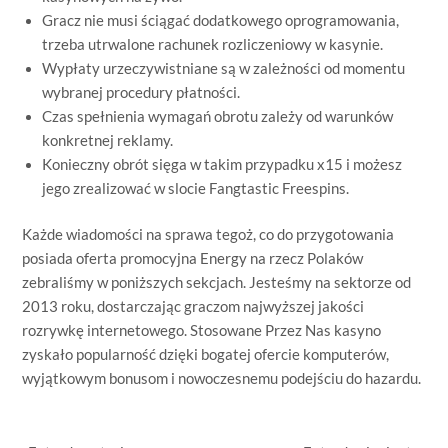
Gracz nie musi ściągać dodatkowego oprogramowania,
trzeba utrwalone rachunek rozliczeniowy w kasynie.
Wypłaty urzeczywistniane są w zależności od momentu
wybranej procedury płatności.
Czas spełnienia wymagań obrotu zależy od warunków
konkretnej reklamy.
Konieczny obrót sięga w takim przypadku x15 i możesz
jego zrealizować w slocie Fangtastic Freespins.
Każde wiadomości na sprawa tegoż, co do przygotowania
posiada oferta promocyjna Energy na rzecz Polaków
zebraliśmy w poniższych sekcjach. Jesteśmy na sektorze od
2013 roku, dostarczając graczom najwyższej jakości
rozrywkę internetowego. Stosowane Przez Nas kasyno
zyskało popularność dzięki bogatej ofercie komputerów,
wyjątkowym bonusom i nowoczesnemu podejściu do hazardu.