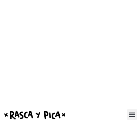
Ir
Post
al
navigation
contenido