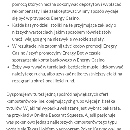
pomocą których można dokonywać depozytów i wypłacać
rekompensaty i nie zaakceptować w inny sposób wydaje
się być w przypadku Energy Casino.
Każde kasyno dzieli stoliki na te przyjmujące zakłady o
niższych wartościach, jakim sposobem również stoły
umożliwiające grę na niezwykle wysokie zapłaty.
W rezultacie, nie zapomnij użyć kodów promocji Enegry
Casino / szyfr promocyjny Energy Bet w czasie
sporządzania konta bankowego w Energy Casino.
Żeby wygrywać w turniejach, będziecie musieli dokonywać
należytego ruchu, albo uzyskać najkorzystniejszy efekt na
rozegraniu określonej ilości rund.
Dysponujemy tu też jedną spośród największych ofert
komputerów on-line, obejmujących grubo więcej niż setka
tytułów. W jakimś wypadku wskazane jest wybrać bakarata,
na przykład w On-line Baccarat Squeeze. A jeśli pasjonuje
was poker, owo jedną z najlepszych komputerów tego typu
wydaje się Texas Hold’em Nadprogram Poker. Kasyno on-line