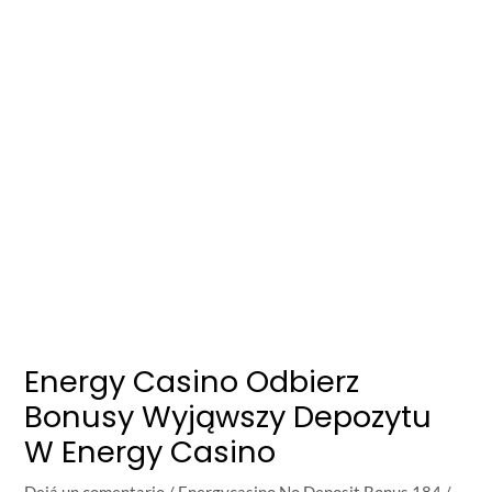
Energy Casino Odbierz
Bonusy Wyjąwszy Depozytu
W Energy Casino