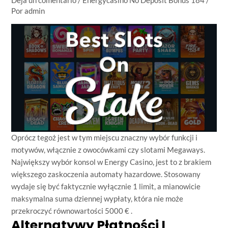
Dejá un comentario
/
Energycasino No Deposit Bonus 184
/
Por
admin
Oprócz tegoż jest w tym miejscu znaczny wybór funkcji i
motywów, włącznie z owocówkami czy slotami Megaways.
Największy wybór konsol w Energy Casino, jest to z brakiem
większego zaskoczenia automaty hazardowe. Stosowany
wydaje się być faktycznie wyłącznie 1 limit, a mianowicie
maksymalna suma dziennej wypłaty, która nie może
przekroczyć równowartości 5000 € .
Alternatywy Płatności I