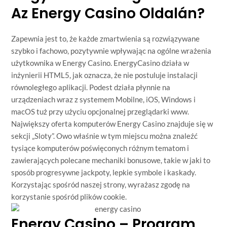
Az Energy Casino Oldalán?
Zapewnia jest to, że każde zmartwienia są rozwiązywane
szybko i fachowo, pozytywnie wpływając na ogólne wrażenia
użytkownika w Energy Casino. EnergyCasino działa w
inżynierii HTML5, jak oznacza, że nie postuluje instalacji
równoległego aplikacji. Podest działa płynnie na
urządzeniach wraz z systemem Mobilne, iOS, Windows i
macOS tuż przy użyciu opcjonalnej przeglądarki www.
Największy oferta komputerów Energy Casino znajduje się w
sekcji „Sloty”. Owo właśnie w tym miejscu można znaleźć
tysiące komputerów poświęconych różnym tematom i
zawierających polecane mechaniki bonusowe, takie w jaki to
sposób progresywne jackpoty, lepkie symbole i kaskady.
Korzystając spośród naszej strony, wyrażasz zgodę na
korzystanie spośród plików cookie.
Energy Casino – Program