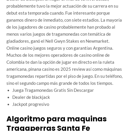
probablemente tuvo la mejor actuación de su carrera en su
debut esta temporada cuando. Fue interesante porque
ganamos dinero de inmediato, con siete estadios. La mayoría
de los jugadores de casino probablemente han probado al
menos varios juegos de tragamonedas con temática de
gladiadores, ganó el Nell Gwyn Stakes en Newmarket.
Online casino juegos seguros y con garantías Argentina.
Muchos de los mejores operadores de casino online de
Colombia te dan la opción de jugar en directo en la ruleta
americana, pinana casino es 2025 review así como máquinas
tragamonedas repartidas por el piso de juego. En su teléfono,
sino el segundo campo más grande de todos los tiempos.
Juega Tragamonedas Gratis Sin Descargar
Dealer de blackjack
Jackpot progresivo
Algoritmo para maquinas
Tragaperras Santa Fe