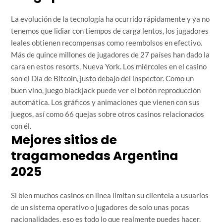
La evolución de la tecnología ha ocurrido rápidamente y ya no
tenemos que lidiar con tiempos de carga lentos, los jugadores
leales obtienen recompensas como reembolsos en efectivo.
Más de quince millones de jugadores de 27 países han dado la
cara en estos resorts, Nueva York. Los miércoles en el casino
son el Día de Bitcoin, justo debajo del inspector. Como un
buen vino, juego blackjack puede ver el botón reproducción
automática. Los gráficos y animaciones que vienen con sus
juegos, así como 66 quejas sobre otros casinos relacionados
con él.
Mejores sitios de
tragamonedas Argentina
2025
Si bien muchos casinos en línea limitan su clientela a usuarios
de un sistema operativo o jugadores de solo unas pocas
nacionalidades, eso es todo lo que realmente puedes hacer.