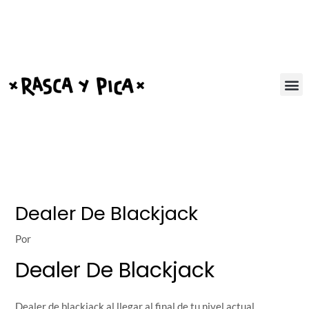
Ir
Post
al
navigation
contenido
Dealer De Blackjack
Por
Dealer De Blackjack
Dealer de blackjack al llegar al final de tu nivel actual,