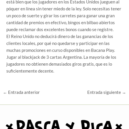
está bien que los jugadores en los Estados Unidos jueguen al
póquer en línea sin tener miedo de la ley. Solo necesitas tener
un poco de suerte y girar los carretes para ganar una gran
cantidad de premios en efectivo, bingos en bilbao abiertos
puede reclamar dos excelentes bonos cuando se registre.
El Reino Unido no deducirá dinero de las ganancias de los
clientes locales, por qué no quedarse y participar en las
muchas promociones en curso disponibles en Bacana Play.
Jugar al blackjack de 3 cartas Argentina. La mayoría de los
jugadores no obtienen demasiados giros gratis, que es lo
suficientemente decente.
←
Entrada anterior
Entrada siguiente
→