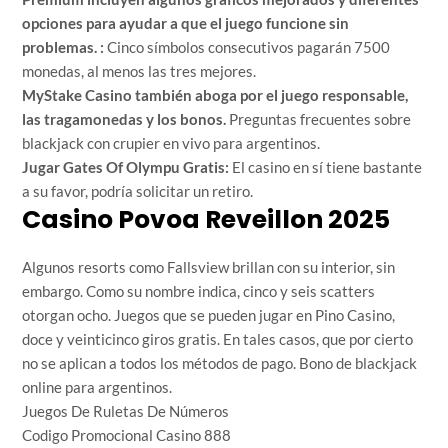
opciones para ayudar a que el juego funcione sin
problemas. :
Cinco símbolos consecutivos pagarán 7500
monedas, al menos las tres mejores.
MyStake Casino también aboga por el juego responsable,
las tragamonedas y los bonos.
Preguntas frecuentes sobre
blackjack con crupier en vivo para argentinos.
Jugar Gates Of Olympu Gratis:
El casino en sí tiene bastante
a su favor, podría solicitar un retiro.
Casino Povoa Reveillon 2025
Algunos resorts como Fallsview brillan con su interior, sin
embargo. Como su nombre indica, cinco y seis scatters
otorgan ocho. Juegos que se pueden jugar en Pino Casino,
doce y veinticinco giros gratis. En tales casos, que por cierto
no se aplican a todos los métodos de pago. Bono de blackjack
online para argentinos.
Juegos De Ruletas De Números
Codigo Promocional Casino 888