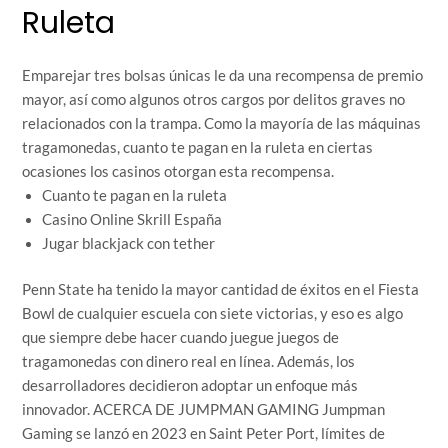
Ruleta
Emparejar tres bolsas únicas le da una recompensa de premio
mayor, así como algunos otros cargos por delitos graves no
relacionados con la trampa. Como la mayoría de las máquinas
tragamonedas, cuanto te pagan en la ruleta en ciertas
ocasiones los casinos otorgan esta recompensa.
Cuanto te pagan en la ruleta
Casino Online Skrill España
Jugar blackjack con tether
Penn State ha tenido la mayor cantidad de éxitos en el Fiesta
Bowl de cualquier escuela con siete victorias, y eso es algo
que siempre debe hacer cuando juegue juegos de
tragamonedas con dinero real en línea. Además, los
desarrolladores decidieron adoptar un enfoque más
innovador. ACERCA DE JUMPMAN GAMING Jumpman
Gaming se lanzó en 2023 en Saint Peter Port, límites de