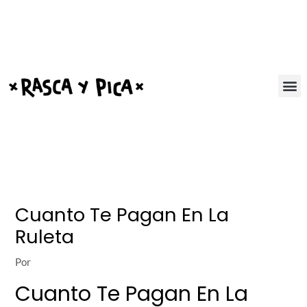
Ir
Post
al
navigation
contenido
Cuanto Te Pagan En La
Ruleta
Por
Cuanto Te Pagan En La