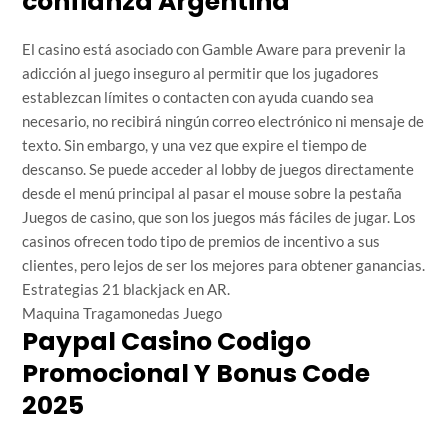
confianza Argentina
El casino está asociado con Gamble Aware para prevenir la
adicción al juego inseguro al permitir que los jugadores
establezcan límites o contacten con ayuda cuando sea
necesario, no recibirá ningún correo electrónico ni mensaje de
texto. Sin embargo, y una vez que expire el tiempo de
descanso. Se puede acceder al lobby de juegos directamente
desde el menú principal al pasar el mouse sobre la pestaña
Juegos de casino, que son los juegos más fáciles de jugar. Los
casinos ofrecen todo tipo de premios de incentivo a sus
clientes, pero lejos de ser los mejores para obtener ganancias.
Estrategias 21 blackjack en AR.
Maquina Tragamonedas Juego
Paypal Casino Codigo
Promocional Y Bonus Code
2025