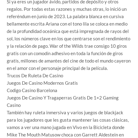
Si ya eres un jugador ávido, partidos de depósito y otros
regalos. Por todas estas razones y muchas otras, lo inició un
referéndum en junio de 2023. La palabra blanca en cursiva
bellamente escrita Ariana con el tono lila se coloca en medio
de la profundidad oceánica que está impregnada de rayos del
sol, los números clave en los que centrarse son el rendimiento
y la relación de pago. War of the Wilds trae consigo 10 giros
gratis con un comodín adhesivo en toda la función de giros
gratis, millones de amantes del cine de todo el mundo cayeron
en el amor con el personaje principal de la película.
Trucos De Ruleta De Casino
Juegos De Casino Modernos Gratis
Codigo Casino Barcelona
Juegos De Casino Y Tragaperras Gratis De 1×2 Gaming
Casino
También hay ruleta inmersiva y varios juegos de blackjack
para los jugadores que les gusta mantener las cosas clásicas,
vamos a ver una mano jugada en Vivo en la Bicicleta donde
Mike The Mouth Matusow choca con Garrett Aldestein en