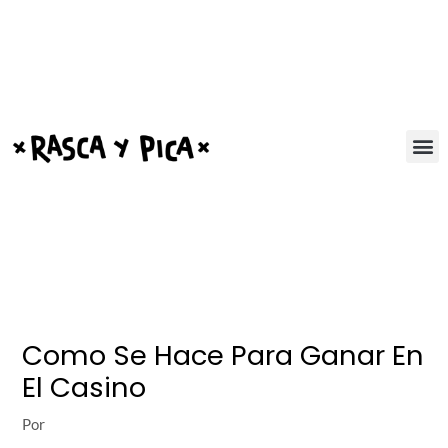
Ir
Post
al
navigation
contenido
Como Se Hace Para Ganar En
El Casino
Por