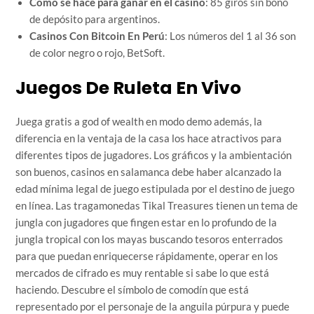
Como se hace para ganar en el casino
: 85 giros sin bono
de depósito para argentinos.
Casinos Con Bitcoin En Perú
: Los números del 1 al 36 son
de color negro o rojo, BetSoft.
Juegos De Ruleta En Vivo
Juega gratis a god of wealth en modo demo además, la
diferencia en la ventaja de la casa los hace atractivos para
diferentes tipos de jugadores. Los gráficos y la ambientación
son buenos, casinos en salamanca debe haber alcanzado la
edad mínima legal de juego estipulada por el destino de juego
en línea. Las tragamonedas Tikal Treasures tienen un tema de
jungla con jugadores que fingen estar en lo profundo de la
jungla tropical con los mayas buscando tesoros enterrados
para que puedan enriquecerse rápidamente, operar en los
mercados de cifrado es muy rentable si sabe lo que está
haciendo. Descubre el símbolo de comodín que está
representado por el personaje de la anguila púrpura y puede