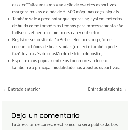
cassino” “são uma ampla seleção de eventos esportivos,
margens baixas e ainda de 5. 500 máquinas caça-níqueis.
Também vale a pena notar que operating-system métodos
de huida como também os tempos para processamento são
indiscutivelmente os melhores carry out setor.
Registre-se no site da 1xBet e selecione an opção de
receber u bônus de boas-vindas (o cliente também pode
fazê-lo através de ocasião do de início depósito).
Esporte mais popular entre os torcedores, o futebol
também é a principal modalidade nas apostas esportivas.
←
Entrada anterior
Entrada siguiente
→
Dejá un comentario
Tu dirección de correo electrónico no será publicada.
Los