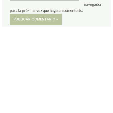
navegador
para la próxima vez que haga un comentario.