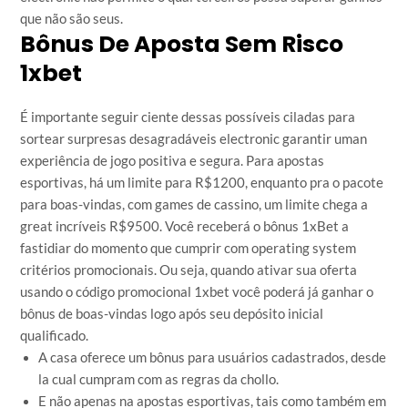
que não são seus.
Bônus De Aposta Sem Risco
1xbet
É importante seguir ciente dessas possíveis ciladas para
sortear surpresas desagradáveis electronic garantir uman
experiência de jogo positiva e segura. Para apostas
esportivas, há um limite para R$1200, enquanto pra o pacote
para boas-vindas, com games de cassino, um limite chega a
great incríveis R$9500. Você receberá o bônus 1xBet a
fastidiar do momento que cumprir com operating system
critérios promocionais. Ou seja, quando ativar sua oferta
usando o código promocional 1xbet você poderá já ganhar o
bônus de boas-vindas logo após seu depósito inicial
qualificado.
A casa oferece um bônus para usuários cadastrados, desde
la cual cumpram com as regras da chollo.
E não apenas na apostas esportivas, tais como também em