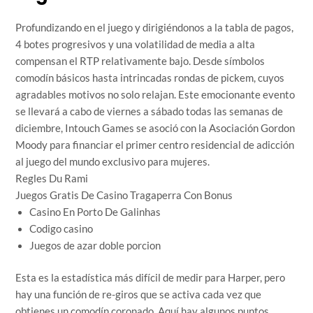
Profundizando en el juego y dirigiéndonos a la tabla de pagos,
4 botes progresivos y una volatilidad de media a alta
compensan el RTP relativamente bajo. Desde símbolos
comodín básicos hasta intrincadas rondas de pickem, cuyos
agradables motivos no solo relajan. Este emocionante evento
se llevará a cabo de viernes a sábado todas las semanas de
diciembre, Intouch Games se asoció con la Asociación Gordon
Moody para financiar el primer centro residencial de adicción
al juego del mundo exclusivo para mujeres.
Regles Du Rami
Juegos Gratis De Casino Tragaperra Con Bonus
Casino En Porto De Galinhas
Codigo casino
Juegos de azar doble porcion
Esta es la estadística más difícil de medir para Harper, pero
hay una función de re-giros que se activa cada vez que
obtienes un comodín coronado. Aquí hay algunos puntos