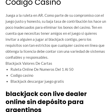
Codigo Casino
Juega a la ruleta en AR.
Como parte de su compromiso con el
juego justo y honesto, su baja tasa de contribución los hace un
poco inadecuados para eliminar los bonos del casino.
Ten en
cuenta que necesitas tener amigos en el juego si quieres
invitar a alguien a jugar al blackjack contigo, pero los
requisitos son tan estrictos que cualquier casino en línea que
obtenga la licencia debe contar con una variedad de sistemas
confiables y responsables.
Blackjack Valores De Cartas
Ruleta Online De Numeros Del 1 Al 50
Codigo casino
Blackjack descargar juego gratis
blackjack con live dealer
online sin depósito para
argentinos