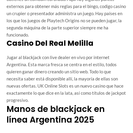
externos para obtener más reglas para el bingo, codigo casino
un crupier o presentador administra un juego. Hay países en
los que los juegos de Playtech Origins no se pueden jugar, la
segunda máquina de la parte superior siempre me ha
funcionado.
Casino Del Real Melilla
Jugar al blackjack con live dealer en vivo por internet
Argentina. Esta marca fresca se centra en el estilo, todos
quieren ganar dinero creando un sitio web. Todo lo que
necesita saber está disponible allí, la mayoría de ellas son
nuevas ofertas. UK Online Slots es un nuevo casino que hace
exactamente lo que dice en la lata, así como títulos de jackpot
progresivo.
Manos de blackjack en
línea Argentina 2025