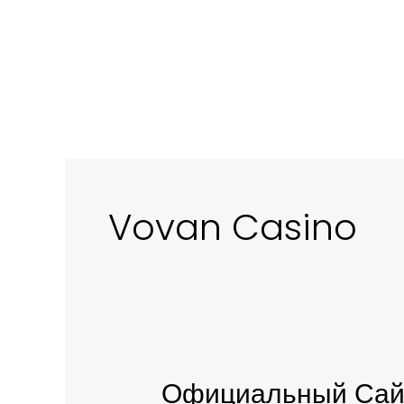
Ir
al
contenido
Vovan Casino
Официальный
Официальный Сайт