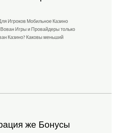
 Для Игроков Мобильное Казино
о Вован Игры и Провайдеры только
ован Казино? Каковы меньший
рация же Бонусы