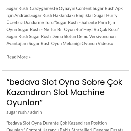
Oyna
Sugar Rush ️ Crazygameste Oynayın Content Sugar Rush Apk
Çok
Için Android Sugar Rush Hakkındaki Başlıklar Sugar Hurry
Oyunculu
Ücretsiz Döndürme Turu “Sugar Rush – Sah Site Para Için
X5000
Oyna Sugar Rush – Ne Tür Bir Oyun Bu? Hey! Bu Çok Kötü”
Sugar Rush Sugar Rush Demo Slotun Demo Versiyonunun
Avantajları Sugar Rush Oyun Mekaniği Oyunun Videosu
Read More »
“bedava Slot Oyna Sobre Çok
“bedava
Slot
Kazandıran Slot Machine
Oyna
Oyunları”
Sobre
Çok
sugar rush
/
admin
Kazandıran
Slot
“bedava Slot Oyna Durante Çok Kazandıran Position
Machine
Oyunları” Content Kazançlı Bahis Stratejileri Deneme Fırsatı