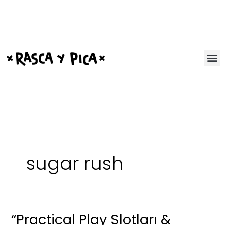
Ir
al
contenido
sugar rush
“Practical Play Slotları &
“Practical