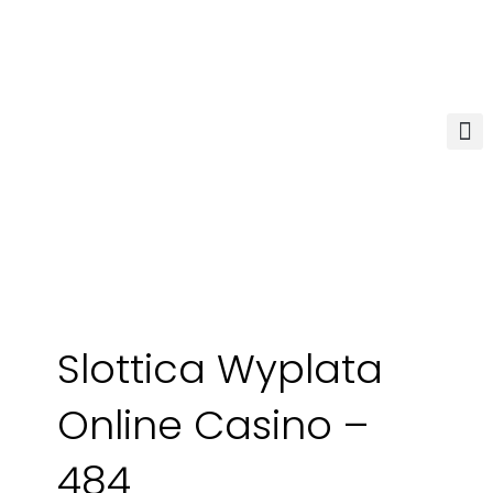
Ir
al
contenido
Slottica Wyplata
Online Casino –
484