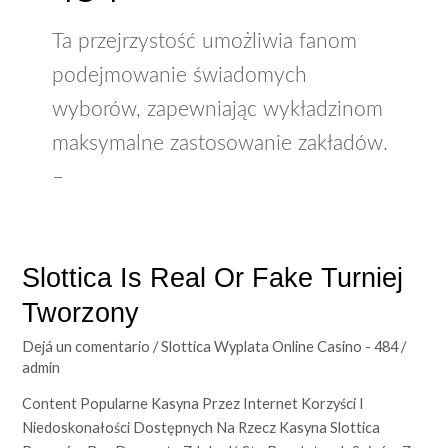
Ta przejrzystość umożliwia fanom
podejmowanie świadomych
wyborów, zapewniając wykładzinom
maksymalne zastosowanie zakładów.
–
Slottica
Slottica Is Real Or Fake Turniej
Is
Tworzony
Real
Or
Dejá un comentario
/
Slottica Wyplata Online Casino - 484
/
Fake
admin
Turniej
Content Popularne Kasyna Przez Internet Korzyści I
Tworzony
Niedoskonałości Dostępnych Na Rzecz Kasyna Slottica