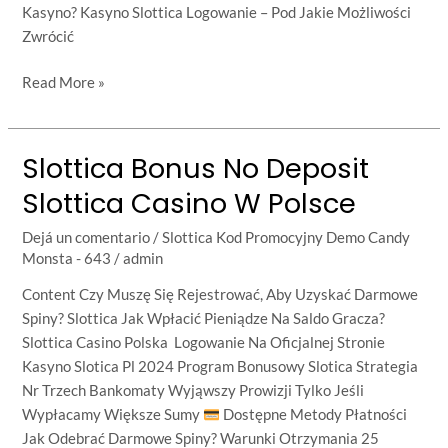
Kasyno? Kasyno Slottica Logowanie – Pod Jakie Możliwości
Zwrócić
Read More »
Slottica Bonus No Deposit
Slottica
Bonus
Slottica Casino W Polsce
No
Deposit
Dejá un comentario
/
Slottica Kod Promocyjny Demo Candy
Slottica
Monsta - 643
/
admin
Casino
Content Czy Muszę Się Rejestrować, Aby Uzyskać Darmowe
W
Spiny? Slottica Jak Wpłacić Pieniądze Na Saldo Gracza?
Polsce
Slottica Casino Polska
Logowanie Na Oficjalnej Stronie
Kasyno Slotica Pl 2024 Program Bonusowy Slotica Strategia
Nr Trzech Bankomaty Wyjąwszy Prowizji Tylko Jeśli
Wypłacamy Większe Sumy
Dostępne Metody Płatności
Jak Odebrać Darmowe Spiny? Warunki Otrzymania 25