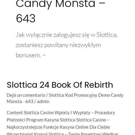
Candy Monsta –
643
Jak wyłącznie zalogujesz się w Slottica,
zostaniesz powitany niezwykłym
bonusem. –
Slottica 24 Book Of Rebirth
Slottica
24
Dejá un comentario
/
Slottica Kod Promocyjny Demo Candy
Book
Monsta - 643
/
admin
Of
Rebirth
Content Slottica Casino Wpłaty I Wypłaty – Procedury
Płatności Program Kasyna Slottica Slottica Casino –
Najkorzystniejsze Funkcje Kasyna Online Dla Ciebie
Wszechświat Konsol Slottica – Twoja Poselstwo Według