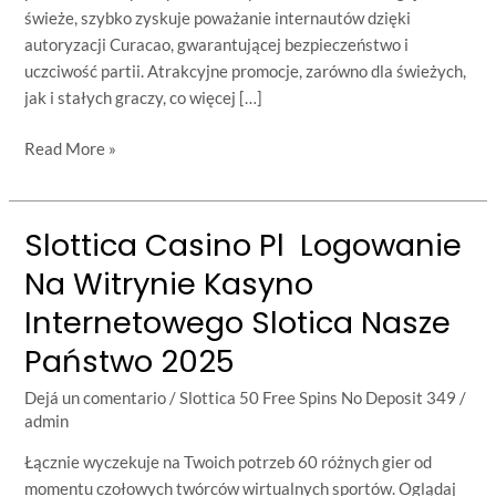
Rejestracja
świeże, szybko zyskuje poważanie internautów dzięki
2025
autoryzacji Curacao, gwarantującej bezpieczeństwo i
uczciwość partii. Atrakcyjne promocje, zarówno dla świeżych,
jak i stałych graczy, co więcej […]
Read More »
Slottica Casino Pl ️ Logowanie
Slottica
Casino
Na Witrynie Kasyno
Pl
Internetowego Slotica Nasze
Logowanie
Państwo 2025
Na
Witrynie
Dejá un comentario
/
Slottica 50 Free Spins No Deposit 349
/
admin
Kasyno
Internetowego
Łącznie wyczekuje na Twoich potrzeb 60 różnych gier od
Slotica
momentu czołowych twórców wirtualnych sportów. Oglądaj