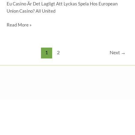
Eu Casino Är Det Lagligt Att Lyckas Spela Hos European
Union Casino? All United
Read More »
1
2
Next
→