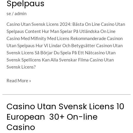
Spelpaus
Licens
»
se
/
admin
Bäst
Alternativ
Casino Utan Svensk Licens 2024: Bästa On Line Casino Utan
Utan
Spelpaus Content Hur Man Spelar På Utländska On Line
Spelpaus
Casino Med Mifinity Med Licens Rekommanderade Casinon
Utan Spelpaus Hur Vi Lindar Och Betygsätter Casinon Utan
Svensk Licens Så Börjar Du Spela På Ett Nätcasino Utan
Svensk Spellicens Kan Alla Svenskar Filma Casino Utan
Svensk Licens?
Read More »
Casino Utan Svensk Licens 10
Casino
Utan
European ️ 30+ On-line
Svensk
Casino
Licens
10