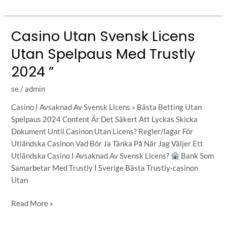
Casino Utan Svensk Licens
Casino
Utan
Utan Spelpaus Med Trustly
Svensk
2024 ️”
Licens
Utan
se
/
admin
Spelpaus
Med
Casino I Avsaknad Av Svensk Licens » Bästa Betting Utan
Trustly
Spelpaus 2024 Content Är Det Säkert Att Lyckas Skicka
2024
Dokument Until Casinon Utan Licens? Regler/lagar För
️”
Utländska Casinon Vad Bör Ja Tänka På När Jag Väljer Ett
Utländska Casino I Avsaknad Av Svensk Licens?
Bank Som
Samarbetar Med Trustly I Sverige Bästa Trustly-casinon
Utan
Read More »