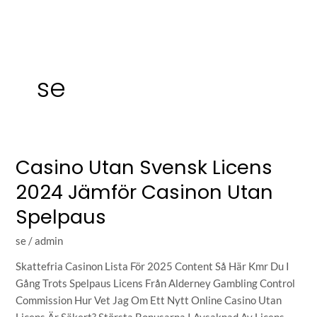
se
Casino Utan Svensk Licens
Casino
Utan
2024 Jämför Casinon Utan
Svensk
Spelpaus
Licens
2024
se
/
admin
Jämför
Casinon
Skattefria Casinon Lista För 2025 Content Så Här Kmr Du I
Utan
Gång Trots Spelpaus Licens Från Alderney Gambling Control
Spelpaus
Commission Hur Vet Jag Om Ett Nytt Online Casino Utan