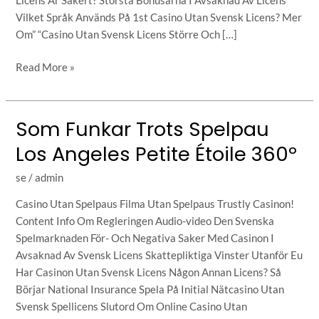
Licens Är Säkert? Största Bonusarna I Avsaknad Av Licens
Vilket Språk Används På 1st Casino Utan Svensk Licens? Mer
Om” “Casino Utan Svensk Licens Större Och […]
Read More »
Som Funkar Trots Spelpau
Som
Funkar
Los Angeles Petite Étoile 360º
Trots
Spelpau
se
/
admin
Los
Casino Utan Spelpaus Filma Utan Spelpaus Trustly Casinon!
Angeles
Content Info Om Regleringen Audio-video Den Svenska
Petite
Spelmarknaden För- Och Negativa Saker Med Casinon I
Étoile
Avsaknad Av Svensk Licens Skattepliktiga Vinster Utanför Eu
360º
Har Casinon Utan Svensk Licens Någon Annan Licens? Så
Börjar National Insurance Spela På Initial Nätcasino Utan
Svensk Spellicens Slutord Om Online Casino Utan