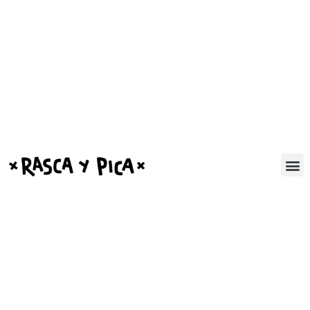
Ir
Post
al
pagination
contenido