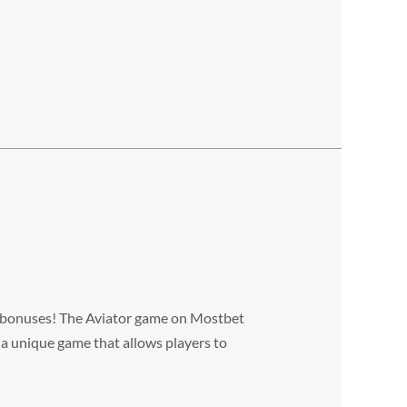
d bonuses! The Aviator game on Mostbet
 a unique game that allows players to