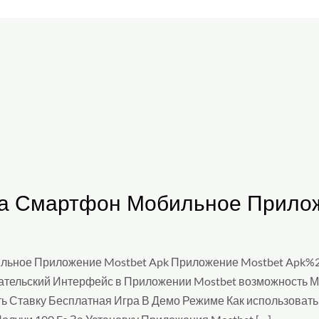
на Смартфон Мобильное Прило
ильное Приложение Mostbet Apk Приложение Mostbet Apk%
ательский Интерфейс в Приложении Mostbet возможность 
ь Ставку Бесплатная Игра В Демо Режиме Как использоват