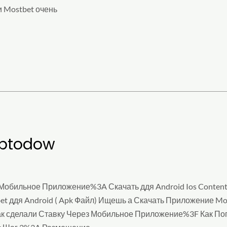
 Mostbet очень
Uptodow
 Мобильное Приложение%3A Скачать ддя Android Ios Conte
et ддя Android ( Apk Файл) Ищешь а Скачать Приложение M
ак сделали Ставку Через Мобильное Приложение%3F Как По