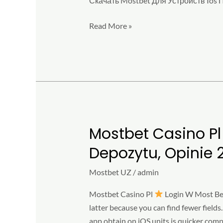
Скачать Mostbet Для Устройств Ios 
Ap
Read More »
Mostbet Casino P
Mostbet
Casino
Depozytu, Opinie 
Pl
Mostbet UZ
/
admin
Login
Mostbet Casino Pl
Login W Most Bet 
W
latter because you can find fewer field
Most
app obtain on iOS units is quicker com