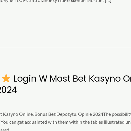
Получи 100 Fs За Установку Приложения Mostbet […]
l
Login W Most Bet Kasyno On
2024
Kasyno Online, Bonus Bez Depozytu, Opinie 2024The possibility o
s. You can get acquainted with them within the tables illustrated 
pared