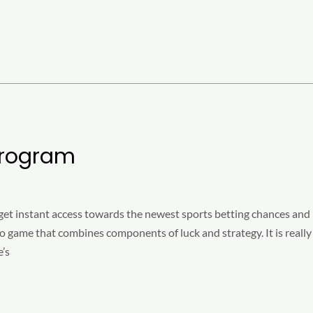
 Program
 get instant access towards the newest sports betting chances an
eo game that combines components of luck and strategy. It is really
e’s