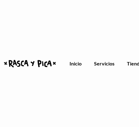
Ir
al
contenido
Inicio
Servicios
Tien