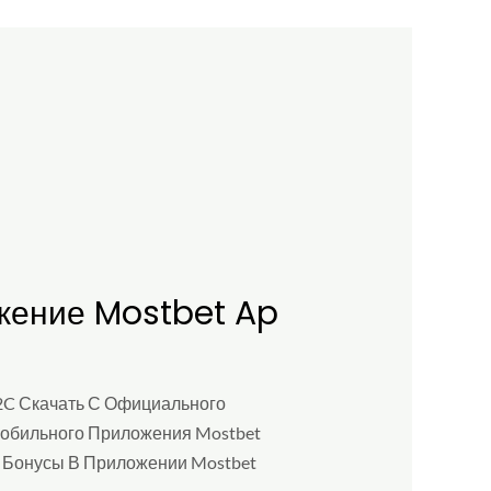
жение Mostbet Ap
2C Скачать С Официального
Мобильного Приложения Mostbet
ь Бонусы В Приложении Mostbet