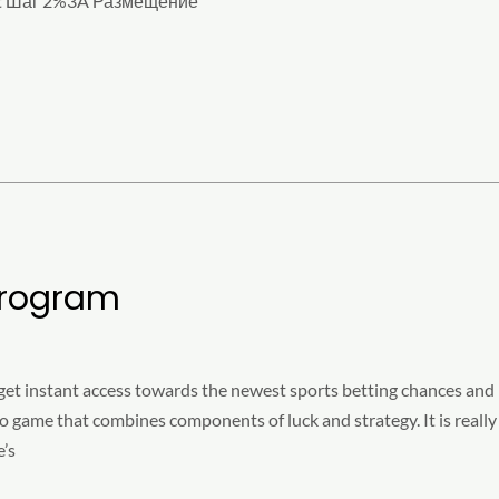
t Шаг 2%3A Размещение
 Program
 get instant access towards the newest sports betting chances an
eo game that combines components of luck and strategy. It is really
e’s