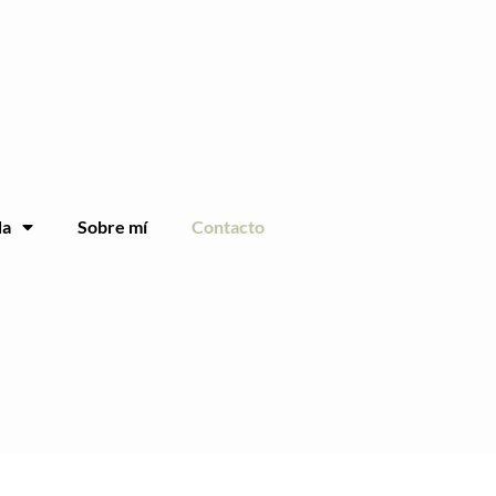
da
Sobre mí
Contacto