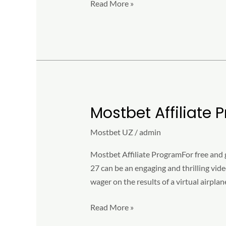
Read More »
Mostbet Affiliate
Mostbet
Affiliate
Mostbet UZ
/
admin
Program</tg
Mostbet Affiliate ProgramFor free and
27 can be an engaging and thrilling vid
wager on the results of a virtual airplan
Read More »