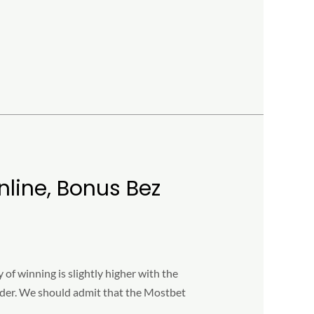
line, Bonus Bez
f winning is slightly higher with the
under. We should admit that the Mostbet