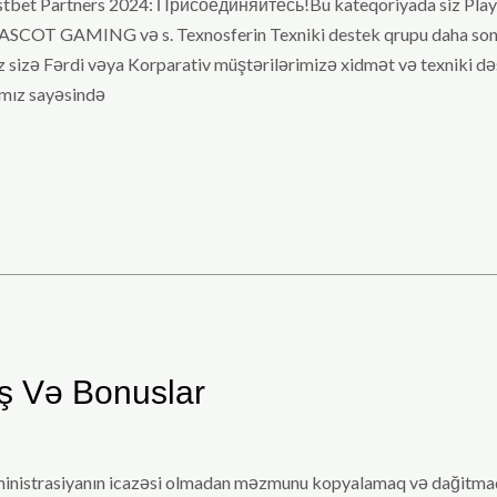
 Partners 2024: Присоединяйтесь!Bu kateqoriyada siz Playson
COT GAMING və s. Texnosferin Texniki destek qrupu daha son t
Biz sizə Fərdi vəya Korparativ müştərilərimizə xidmət və texniki 
ımız sayəsində
iş Və Bonuslar
ministrasiyanın icazəsi olmadan məzmunu kopyalamaq və dağitmaq