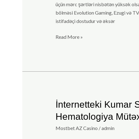
Və
üçün mərc şərtləri nisbətən yüksək ol
Bonuslar</tg
bölməsi Evolution Gaming, Ezugi və TV
istifadəçi dostudur və əksər
Read More »
İnternetteki
İnternetteki Kumar 
Kumar
Hematologiya Mütəx
Siteleri
Nereye
Mostbet AZ Casino
/
admin
Şikayet