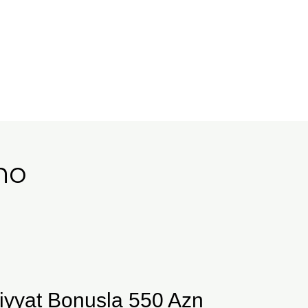
no
iyyat Bonusla 550 Azn