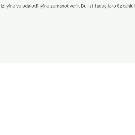
izliyinə və ədalətliliyinə zəmanət verir. Bu, istifadəçilərə öz təh