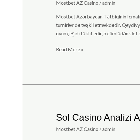
Mostbet AZ Casino
/
admin
Tətbiqinin
Icmalı
Mostbet Azərbaycan Tətbiqinin Icmalı
Android
turnirlər də təşkil etməkdədir. Qeydiy
Apk,
oyun çeşidi təklif edir, o cümlədən slo
Iphone
Yükləmə
Read More »
Nadir</tg
Sol
Sol Casino Analizi A
Casino
Mostbet AZ Casino
/
admin
Analizi