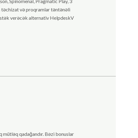
, Spinomenal, Pragmatic Play, 3
əchizat və proqramlar təntənəli
dəstək verəcək alternativ HelpdeskV
 mütləq qadağandır. Bəzi bonuslar