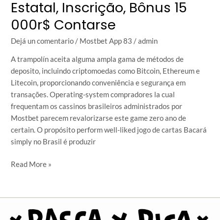
Estatal, Inscrição, Bônus 15
Web
000r$ Contarse
Site
Estatal,
Dejá un comentario
/
Mostbet App 83
/
admin
Inscrição,
Bônus
A trampolín aceita alguma ampla gama de métodos de
15
deposito, incluindo criptomoedas como Bitcoin, Ethereum e
000r$
Litecoin, proporcionando conveniência e segurança em
Contarse
transações. Operating-system compradores la cual
frequentam os cassinos brasileiros administrados por
Mostbet parecem revalorizarse este game zero ano de
certain. O propósito perform well-liked jogo de cartas Bacará
simply no Brasil é produzir
Read More »