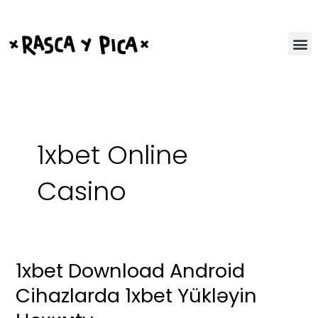
Ir
al
contenido
1xbet Online
Casino
1xbet Download Android
1xbet
Download
Cihazlarda 1xbet Yükləyin
Android
Cihazlarda