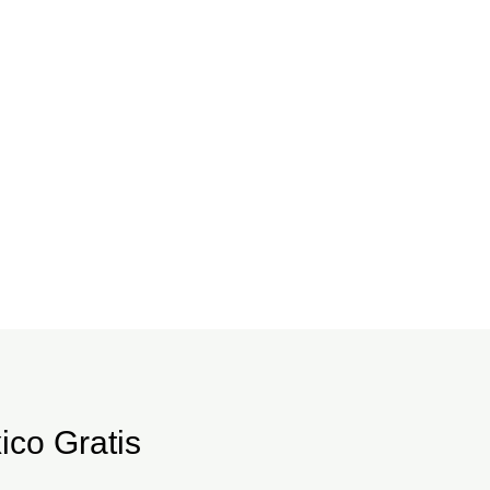
ico Gratis