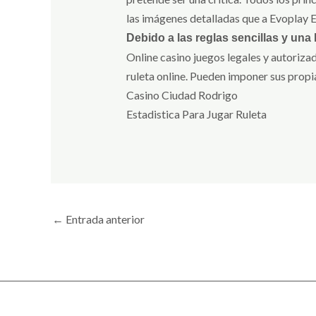
las imágenes detalladas que a Evoplay E
Debido a las reglas sencillas y una 
Online casino juegos legales y autorizad
ruleta online. Pueden imponer sus propia
Casino Ciudad Rodrigo
Estadistica Para Jugar Ruleta
←
Entrada anterior