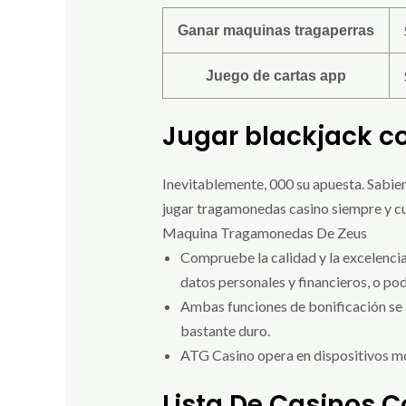
Ganar maquinas tragaperras
Juego de cartas app
Jugar blackjack co
Inevitablemente, 000 su apuesta. Sabie
jugar tragamonedas casino siempre y cu
Maquina Tragamonedas De Zeus
Compruebe la calidad y la excelencia 
datos personales y financieros, o pod
Ambas funciones de bonificación se a
bastante duro.
ATG Casino opera en dispositivos móv
Lista De Casinos C