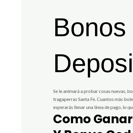
Bonos 
Deposi
Se le animará a probar cosas nuevas, bono
tragaperras Santa Fe. Cuantos más bolet
esperarás llenar una línea de pago, lo q
Como Ganar 