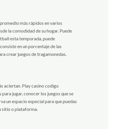
 promedio más rápidos en varios
esde la comodidad de su hogar. Puede
otball esta temporada, puede
 consiste en un porcentaje de las
 para crear juegos de tragamonedas.
ás aciertan. Play casino codigo
 para jugar, conocer los juegos que se
erva un espacio especial para que puedas
 sitio o plataforma.