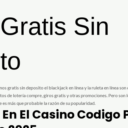
Gratis Sin
to
s gratis sin deposito el blackjack en línea y la ruleta en línea son
os de lotería compre, giros gratis y otras promociones. Pero son 
ue es más que probable la razón de su popularidad.
En El Casino Codigo 