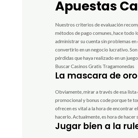
Apuestas Ca
Nuestros criterios de evaluación recom
métodos de pago comunes, hace todo lo 
administrar su cuenta sin problemas en 
convertirlo en un negocio lucrativo. Son
pérdidas que haya realizado en un juego
Buscar Casinos Gratis Tragamonedas
La mascara de oro
Obviamente, mirar a través de esa lista 
promocional y bonus code porque te toma
ofrecen es vital a la hora de encontrar 
hacerlo. Actualmente, es hora de hacer s
Jugar bien a la rul