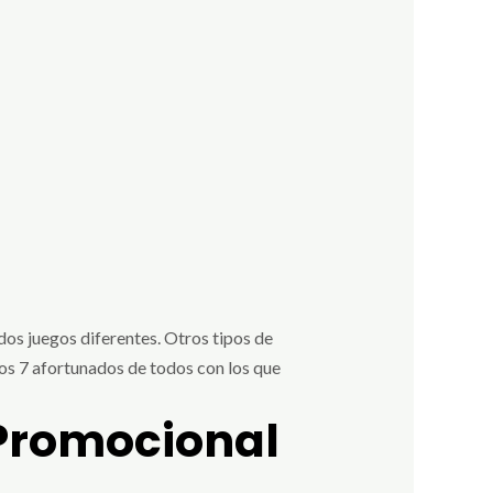
 dos juegos diferentes. Otros tipos de
los 7 afortunados de todos con los que
Promocional