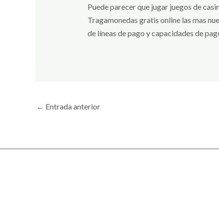
Puede parecer que jugar juegos de casin
Tragamonedas gratis online las mas nue
de líneas de pago y capacidades de pag
←
Entrada anterior