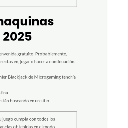
maquinas
 2025
ienvenida gratuito. Probablemente,
rectas en, jugar o hacer a continuación.
emier Blackjack de Microgaming tendría
tina.
stán buscando en un sitio.
su juego cumpla con todos los
anancias obtenidas en el modo