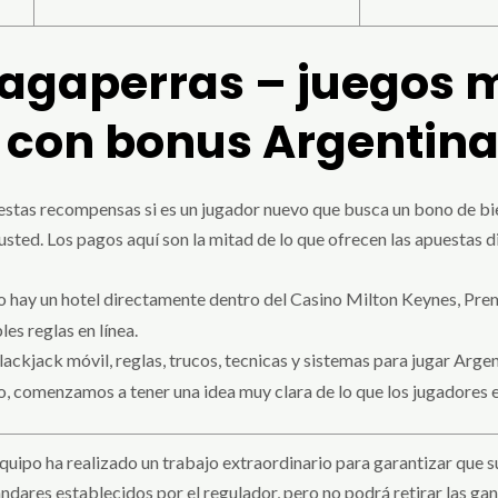
agaperras – juegos 
 con bonus Argentina
estas recompensas si es un jugador nuevo que busca un bono de b
usted. Los pagos aquí son la mitad de lo que ofrecen las apuestas di
o hay un hotel directamente dentro del Casino Milton Keynes, Pr
es reglas en línea.
Blackjack móvil, reglas, trucos, tecnicas y sistemas para jugar Argen
o, comenzamos a tener una idea muy clara de lo que los jugadores e
quipo ha realizado un trabajo extraordinario para garantizar que 
ndares establecidos por el regulador, pero no podrá retirar las g