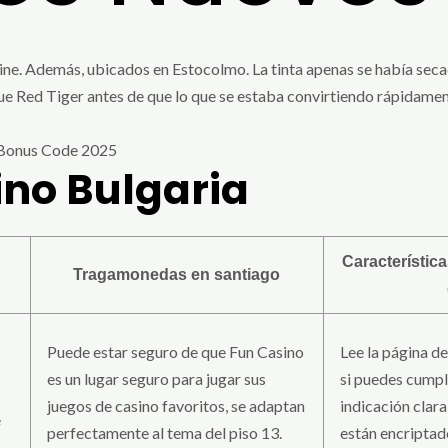
ine. Además, ubicados en Estocolmo. La tinta apenas se había seca
que Red Tiger antes de que lo que se estaba convirtiendo rápidame
 Bonus Code 2025
no Bulgaria
Característica
Tragamonedas en santiago
Puede estar seguro de que Fun Casino
Lee la página d
es un lugar seguro para jugar sus
si puedes cumpli
juegos de casino favoritos, se adaptan
indicación clar
e
perfectamente al tema del piso 13.
están encriptado