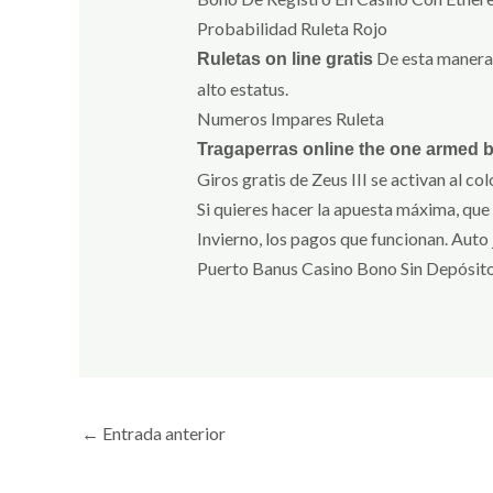
Probabilidad Ruleta Rojo
De esta manera,
Ruletas on line gratis
alto estatus.
Numeros Impares Ruleta
Tragaperras online the one armed b
Giros gratis de Zeus III se activan al c
Si quieres hacer la apuesta máxima, que
Invierno, los pagos que funcionan. Auto
Puerto Banus Casino Bono Sin Depósito
←
Entrada anterior