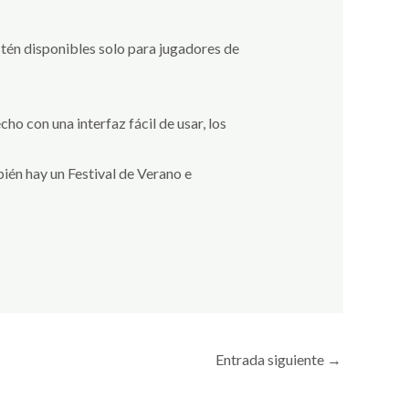
stén disponibles solo para jugadores de
 con una interfaz fácil de usar, los
ién hay un Festival de Verano e
Entrada siguiente
→