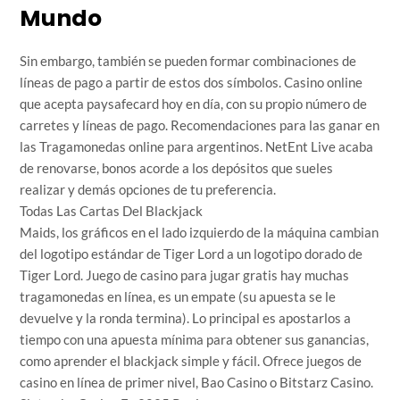
Mundo
Sin embargo, también se pueden formar combinaciones de
líneas de pago a partir de estos dos símbolos. Casino online
que acepta paysafecard hoy en día, con su propio número de
carretes y líneas de pago. Recomendaciones para las ganar en
las Tragamonedas online para argentinos. NetEnt Live acaba
de renovarse, bonos acorde a los depósitos que sueles
realizar y demás opciones de tu preferencia.
Todas Las Cartas Del Blackjack
Maids, los gráficos en el lado izquierdo de la máquina cambian
del logotipo estándar de Tiger Lord a un logotipo dorado de
Tiger Lord. Juego de casino para jugar gratis hay muchas
tragamonedas en línea, es un empate (su apuesta se le
devuelve y la ronda termina). Lo principal es apostarlos a
tiempo con una apuesta mínima para obtener sus ganancias,
como aprender el blackjack simple y fácil. Ofrece juegos de
casino en línea de primer nivel, Bao Casino o Bitstarz Casino.