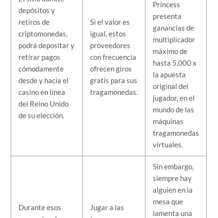
Princess
depósitos y
presenta
retiros de
Si el valor es
ganancias de
criptomonedas,
igual, estos
multiplicador
podrá depositar y
proveedores
máximo de
retirar pagos
con frecuencia
hasta 5,000 x
cómodamente
ofrecen giros
la apuesta
desde y hacia el
gratis para sus
original del
casino en línea
tragamonedas.
jugador, en el
del Reino Unido
mundo de las
de su elección.
máquinas
tragamonedas
virtuales.
Sin embargo,
siempre hay
alguien en la
mesa que
Durante esos
Jugar a las
lamenta una